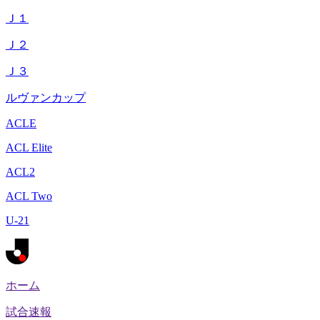
Ｊ１
Ｊ２
Ｊ３
ルヴァンカップ
ACLE
ACL Elite
ACL2
ACL Two
U-21
ホーム
試合速報