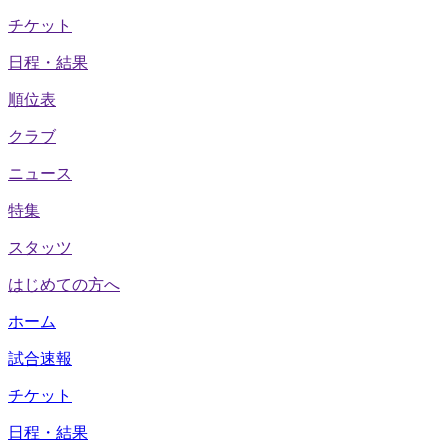
チケット
日程・結果
順位表
クラブ
ニュース
特集
スタッツ
はじめての方へ
ホーム
試合速報
チケット
日程・結果