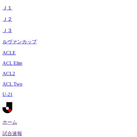
Ｊ１
Ｊ２
Ｊ３
ルヴァンカップ
ACLE
ACL Elite
ACL2
ACL Two
U-21
ホーム
試合速報