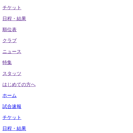
チケット
日程・結果
順位表
クラブ
ニュース
特集
スタッツ
はじめての方へ
ホーム
試合速報
チケット
日程・結果