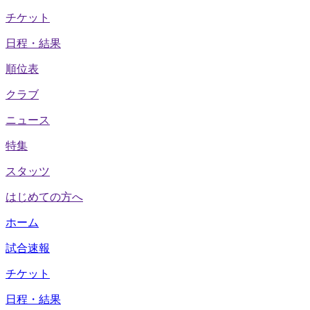
チケット
日程・結果
順位表
クラブ
ニュース
特集
スタッツ
はじめての方へ
ホーム
試合速報
チケット
日程・結果