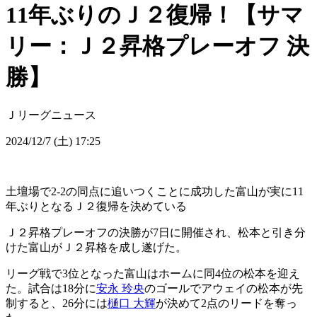
11年ぶりのＪ２復帰！【サマ
リー：Ｊ２昇格プレーオフ 決
勝】
Ｊリーグニュース
2024/12/7 (土) 17:25
土壇場で2-2の同点に追いつくことに成功した富山が実に11
年ぶりとなるＪ２復帰を決めている
Ｊ２昇格プレーオフの決勝が7日に開催され、松本と引き分
けた富山がＪ２昇格を成し遂げた。
リーグ戦で3位となった富山はホームに同4位の松本を迎え
た。試合は18分に
安永 玲央
のゴールでアウェイの松本が先
制すると、26分には
樋口 大輝
が決めて2点のリードを奪っ