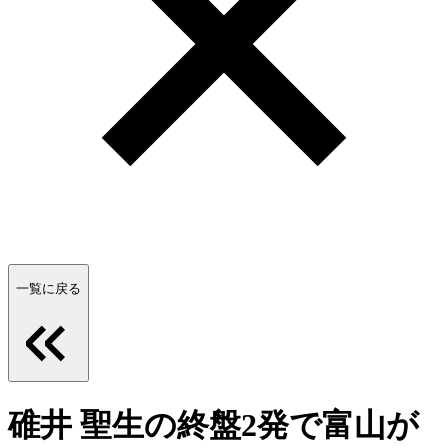
一覧に戻る
碓井 聖生の終盤2発で富山が