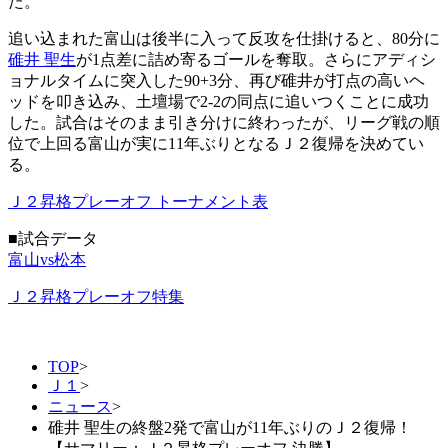
た。
追い込まれた富山は後半に入って反攻を仕掛けると、80分に
碓井 聖生
が1点差に詰め寄るゴールを奪取。さらにアディシ
ョナルタイムに突入した90+3分、再び碓井が打点の高いヘ
ッドを叩き込み、土壇場で2-2の同点に追いつくことに成功
した。試合はそのまま引き分けに終わったが、リーグ戦の順
位で上回る富山が実に11年ぶりとなるＪ２復帰を決めてい
る。
Ｊ２昇格プレーオフ トーナメント表
■試合データ
富山vs松本
Ｊ２昇格プレーオフ特集
TOP
>
Ｊ１
>
ニュース
>
碓井 聖生の終盤2発で富山が11年ぶりのＪ２復帰！