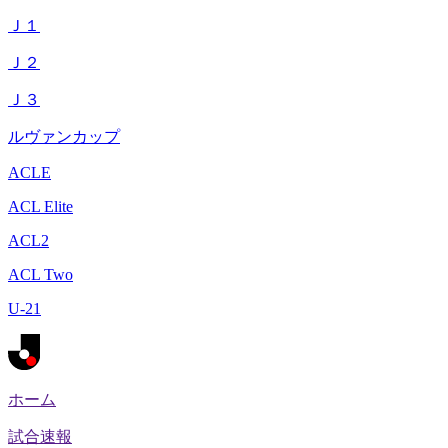
Ｊ１
Ｊ２
Ｊ３
ルヴァンカップ
ACLE
ACL Elite
ACL2
ACL Two
U-21
ホーム
試合速報