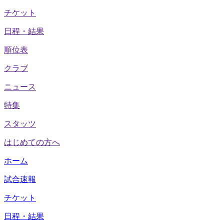
チケット
日程・結果
順位表
クラブ
ニュース
特集
スタッツ
はじめての方へ
ホーム
試合速報
チケット
日程・結果