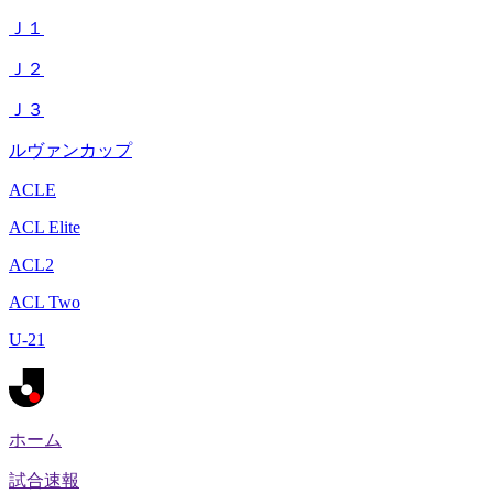
Ｊ１
Ｊ２
Ｊ３
ルヴァンカップ
ACLE
ACL Elite
ACL2
ACL Two
U-21
ホーム
試合速報