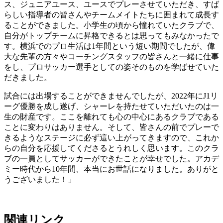
ス、ジュニアユース、ユースでプレーさせていただき、すば
らしい指導者の皆さんやチームメイトたちに囲まれて成長す
ることができました。小学生の頃から憧れていたクラブで、
自分がトップチームに昇格できるとは思ってもみなかったで
す。横浜でのプロ生活は1年間という短い期間でしたが、偉
大な先輩の方々やコーチングスタッフの皆さんと一緒に仕事
をし、プロサッカー選手としての姿そのものを学ばせていた
だきました。
試合には出場することができませんでしたが、2022年にJ1リ
ーグ優勝を成し遂げ、シャーレを持たせていただいたのは一
生の財産です。ここを離れても心の中心にあるクラブである
ことに変わりはありません。そして、皆さんの前でプレーで
きるようなステージに必ず這い上がってきますので、これか
らの自分を応援してくださるとうれしく思います。このクラ
ブの一員としてサッカーができたことが幸せでした。アカデ
ミー時代から10年間、本当にお世話になりました。ありがと
うございました！」
関連リンク