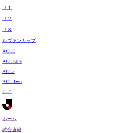
Ｊ１
Ｊ２
Ｊ３
ルヴァンカップ
ACLE
ACL Elite
ACL2
ACL Two
U-21
ホーム
試合速報