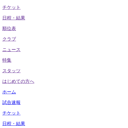
チケット
日程・結果
順位表
クラブ
ニュース
特集
スタッツ
はじめての方へ
ホーム
試合速報
チケット
日程・結果