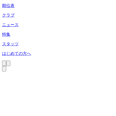
順位表
クラブ
ニュース
特集
スタッツ
はじめての方へ