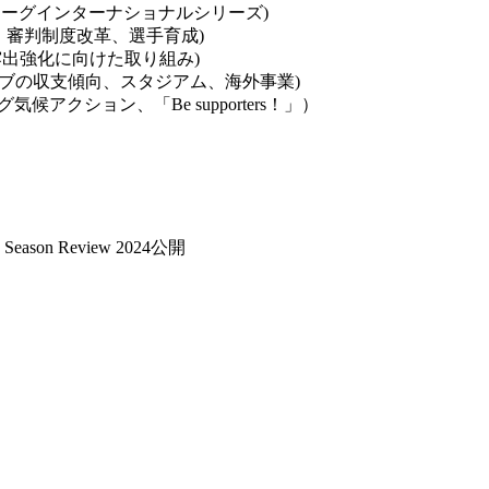
果、Ｊリーグインターナショナルシリーズ)
手・審判制度改革、選手育成)
カル露出強化に向けた取り組み)
ラブの収支傾向、スタジアム、海外事業)
候アクション、「Be supporters！」）
on Review 2024公開