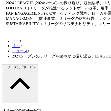
・2024 J.LEAGUE (2024シーズンの振り返り、競技結
・FOOTBALL (Ｊリーグが推進するフットボール改革、選
・FAN ENGAGEMENT (to Cマーケティング戦略、ロー
・MANAGEMENT（関連事業、Ｊリーグの財務報告、Ｊク
・SUSTAINABILITY（Ｊリーグのサステナビリティ、Ｊリーグ気
TOP
>
Ｊ１
>
ニュース
>
2024シーズンのＪリーグを速やかに振り返る J.LEAGUE Seas
Ｊリーグ公式サービス
Ｊリーグ公式サービス