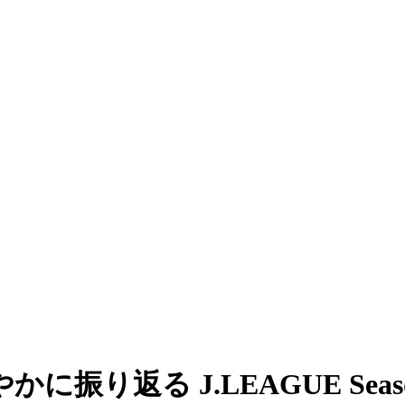
り返る J.LEAGUE Season 