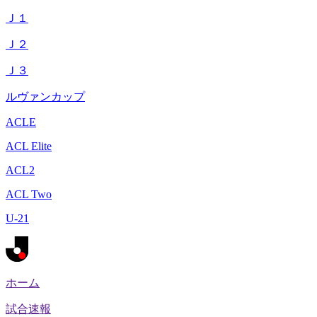
Ｊ１
Ｊ２
Ｊ３
ルヴァンカップ
ACLE
ACL Elite
ACL2
ACL Two
U-21
ホーム
試合速報