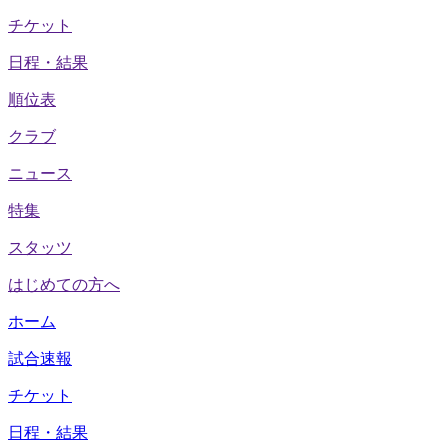
チケット
日程・結果
順位表
クラブ
ニュース
特集
スタッツ
はじめての方へ
ホーム
試合速報
チケット
日程・結果