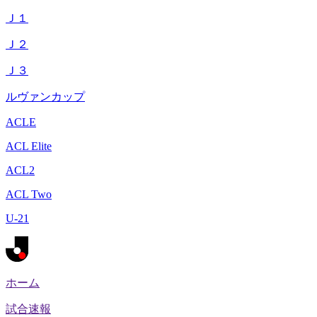
Ｊ１
Ｊ２
Ｊ３
ルヴァンカップ
ACLE
ACL Elite
ACL2
ACL Two
U-21
ホーム
試合速報