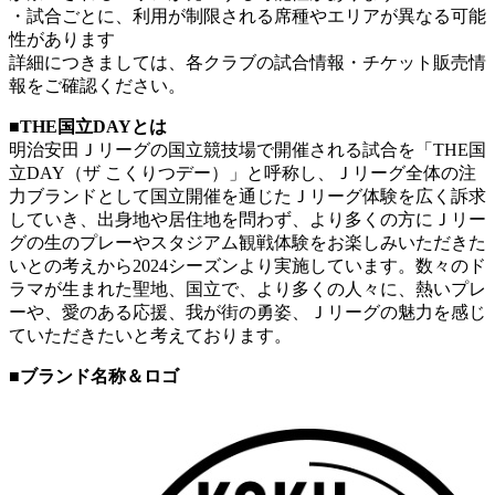
・試合ごとに、利用が制限される席種やエリアが異なる可能
性があります
詳細につきましては、各クラブの試合情報・チケット販売情
報をご確認ください。
■THE国立DAYとは
明治安田Ｊリーグの国立競技場で開催される試合を「THE国
立DAY（ザ こくりつデー）」と呼称し、Ｊリーグ全体の注
力ブランドとして国立開催を通じたＪリーグ体験を広く訴求
していき、出身地や居住地を問わず、より多くの方にＪリー
グの生のプレーやスタジアム観戦体験をお楽しみいただきた
いとの考えから2024シーズンより実施しています。数々のド
ラマが生まれた聖地、国立で、より多くの人々に、熱いプレ
ーや、愛のある応援、我が街の勇姿、Ｊリーグの魅力を感じ
ていただきたいと考えております。
■ブランド名称＆ロゴ