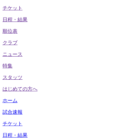
チケット
日程・結果
順位表
クラブ
ニュース
特集
スタッツ
はじめての方へ
ホーム
試合速報
チケット
日程・結果