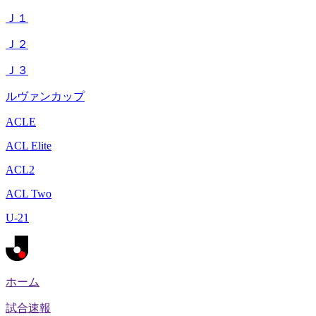
Ｊ１
Ｊ２
Ｊ３
ルヴァンカップ
ACLE
ACL Elite
ACL2
ACL Two
U-21
ホーム
試合速報