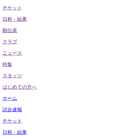
チケット
日程・結果
順位表
クラブ
ニュース
特集
スタッツ
はじめての方へ
ホーム
試合速報
チケット
日程・結果