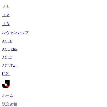
Ｊ１
Ｊ２
Ｊ３
ルヴァンカップ
ACLE
ACL Elite
ACL2
ACL Two
U-21
ホーム
試合速報