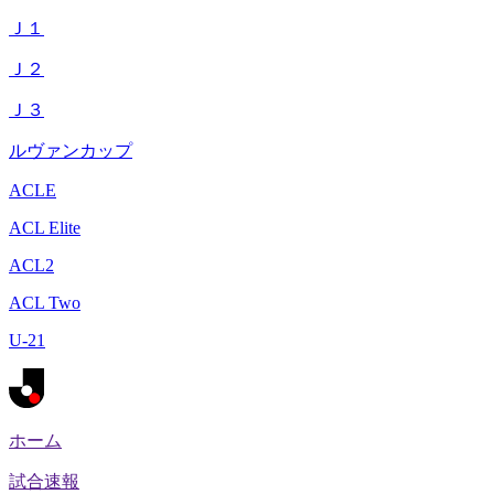
Ｊ１
Ｊ２
Ｊ３
ルヴァンカップ
ACLE
ACL Elite
ACL2
ACL Two
U-21
ホーム
試合速報