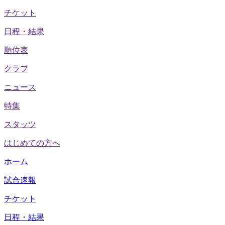
チケット
日程・結果
順位表
クラブ
ニュース
特集
スタッツ
はじめての方へ
ホーム
試合速報
チケット
日程・結果