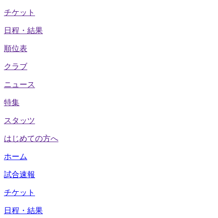
チケット
日程・結果
順位表
クラブ
ニュース
特集
スタッツ
はじめての方へ
ホーム
試合速報
チケット
日程・結果