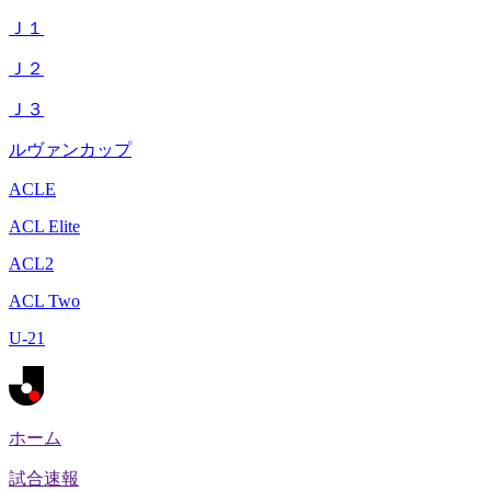
Ｊ１
Ｊ２
Ｊ３
ルヴァンカップ
ACLE
ACL Elite
ACL2
ACL Two
U-21
ホーム
試合速報