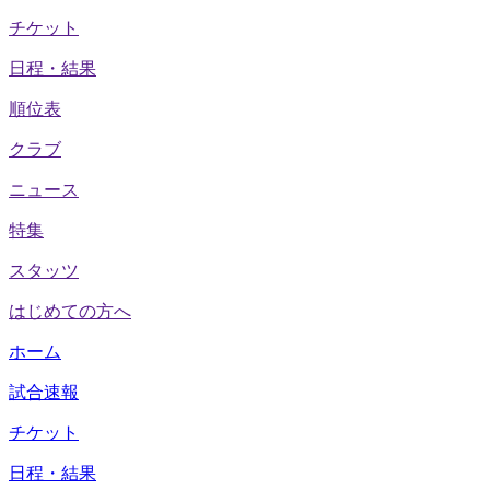
チケット
日程・結果
順位表
クラブ
ニュース
特集
スタッツ
はじめての方へ
ホーム
試合速報
チケット
日程・結果