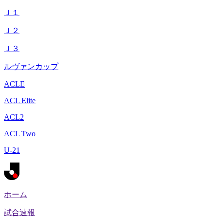
Ｊ１
Ｊ２
Ｊ３
ルヴァンカップ
ACLE
ACL Elite
ACL2
ACL Two
U-21
ホーム
試合速報