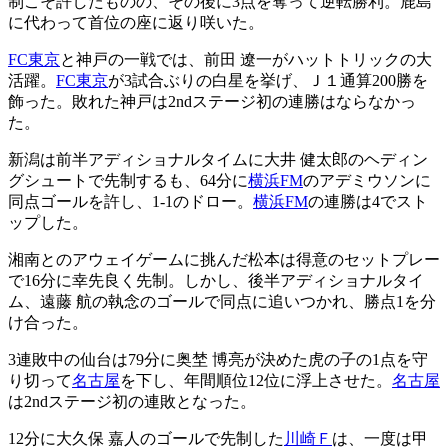
制こそ許したものの、その後に3点を奪って逆転勝利。鹿島
に代わって首位の座に返り咲いた。
FC東京
と神戸の一戦では、前田 遼一がハットトリックの大
活躍。
FC東京
が3試合ぶりの白星を挙げ、Ｊ１通算200勝を
飾った。敗れた神戸は2ndステージ初の連勝はならなかっ
た。
新潟は前半アディショナルタイムに大井 健太郎のヘディン
グシュートで先制するも、64分に
横浜FM
のアデミウソンに
同点ゴールを許し、1-1のドロー。
横浜FM
の連勝は4でスト
ップした。
湘南とのアウェイゲームに挑んだ松本は得意のセットプレー
で16分に幸先良く先制。しかし、後半アディショナルタイ
ム、遠藤 航の執念のゴールで同点に追いつかれ、勝点1を分
け合った。
3連敗中の仙台は79分に奥埜 博亮が決めた虎の子の1点を守
り切って
名古屋
を下し、年間順位12位に浮上させた。
名古屋
は2ndステージ初の連敗となった。
12分に大久保 嘉人のゴールで先制した
川崎Ｆ
は、一度は甲