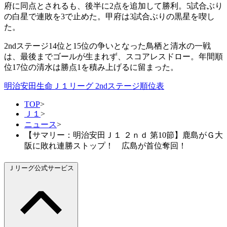
府に同点とされるも、後半に2点を追加して勝利。5試合ぶり
の白星で連敗を3で止めた。甲府は3試合ぶりの黒星を喫し
た。
2ndステージ14位と15位の争いとなった鳥栖と清水の一戦
は、最後までゴールが生まれず、スコアレスドロー。年間順
位17位の清水は勝点1を積み上げるに留まった。
明治安田生命Ｊ１リーグ 2ndステージ順位表
TOP
>
Ｊ１
>
ニュース
>
【サマリー：明治安田Ｊ１ ２ｎｄ 第10節】鹿島がＧ大
阪に敗れ連勝ストップ！ 広島が首位奪回！
Ｊリーグ公式サービス