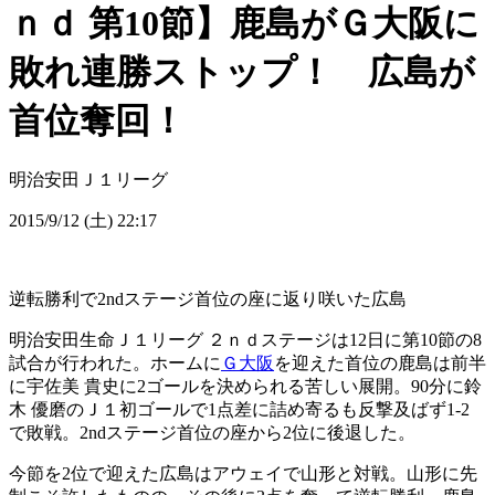
ｎｄ 第10節】鹿島がＧ大阪に
敗れ連勝ストップ！ 広島が
首位奪回！
明治安田Ｊ１リーグ
2015/9/12 (土) 22:17
逆転勝利で2ndステージ首位の座に返り咲いた広島
明治安田生命Ｊ１リーグ ２ｎｄステージは12日に第10節の8
試合が行われた。ホームに
Ｇ大阪
を迎えた首位の鹿島は前半
に宇佐美 貴史に2ゴールを決められる苦しい展開。90分に鈴
木 優磨のＪ１初ゴールで1点差に詰め寄るも反撃及ばず1-2
で敗戦。2ndステージ首位の座から2位に後退した。
今節を2位で迎えた広島はアウェイで山形と対戦。山形に先