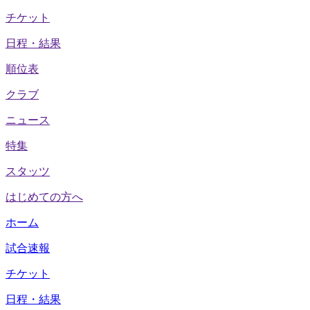
チケット
日程・結果
順位表
クラブ
ニュース
特集
スタッツ
はじめての方へ
ホーム
試合速報
チケット
日程・結果