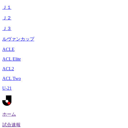
Ｊ１
Ｊ２
Ｊ３
ルヴァンカップ
ACLE
ACL Elite
ACL2
ACL Two
U-21
ホーム
試合速報