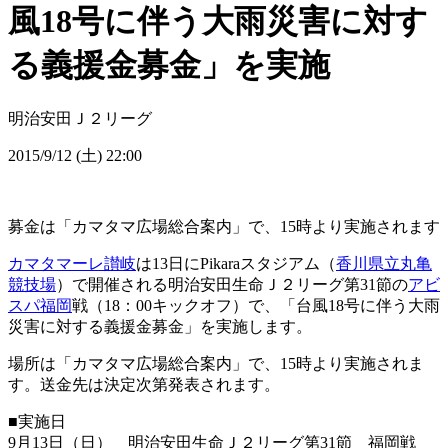
風18号に伴う大雨災害に対す
る義援金募金」を実施
明治安田Ｊ２リーグ
2015/9/12 (土) 22:00
募金は「カマタマ広場総合案内」で、15時より実施されます
カマタマーレ讃岐
は13日にPikaraスタジアム（
香川県立丸亀
競技場
）で開催される明治安田生命Ｊ２リーグ第31節の
アビ
スパ福岡
戦（18：00キックオフ）で、「台風18号に伴う大雨
災害に対する義援金募金」を実施します。
場所は「カマタマ広場総合案内」で、15時より実施されま
す。送金先は決定次第発表されます。
■実施日
9月13日（日） 明治安田生命Ｊ２リーグ第31節 福岡戦