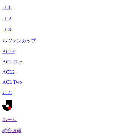
Ｊ１
Ｊ２
Ｊ３
ルヴァンカップ
ACLE
ACL Elite
ACL2
ACL Two
U-21
ホーム
試合速報