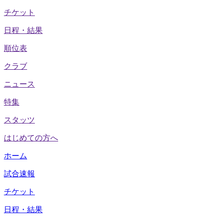
チケット
日程・結果
順位表
クラブ
ニュース
特集
スタッツ
はじめての方へ
ホーム
試合速報
チケット
日程・結果