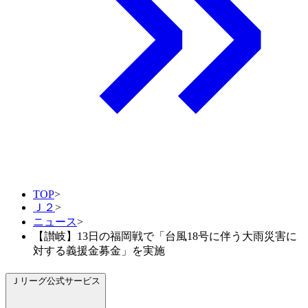
TOP
>
Ｊ２
>
ニュース
>
【讃岐】13日の福岡戦で「台風18号に伴う大雨災害に
対する義援金募金」を実施
Ｊリーグ公式サービス