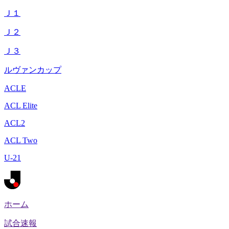
Ｊ１
Ｊ２
Ｊ３
ルヴァンカップ
ACLE
ACL Elite
ACL2
ACL Two
U-21
ホーム
試合速報