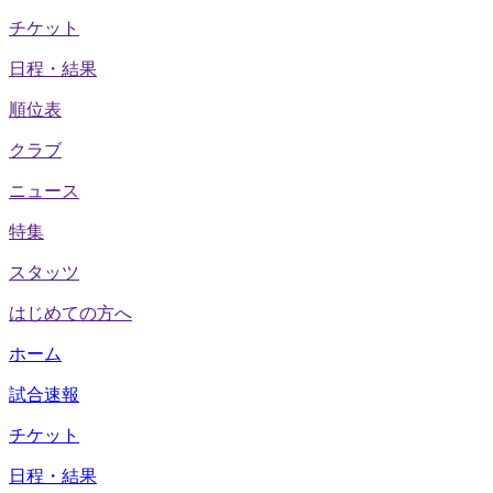
チケット
日程・結果
順位表
クラブ
ニュース
特集
スタッツ
はじめての方へ
ホーム
試合速報
チケット
日程・結果