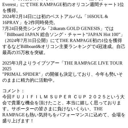
Everest」にてTHE RAMPAGE初のオリコン週間チャート1位
を獲得。
2024年2月14日には初のベストアルバム「16SOUL &
16PRAY」を2作同時発売。
7月24日発売シングル「24karats GOLD GENESIS」では
「Billboard JAPAN 総合ソング・チャート“JAPAN Hot 100”」
（2024年7月31日公開）にてTHE RAMPAGE初の1位を獲得
するなどBillboard&オリコン主要ランキングで4冠達成。自己
最高の35万枚を突破。
2025年3月よりライブツアー「THE RAMPAGE LIVE TOUR
2025
"PRIMAL SPIDER"」の開催も決定しており、今年も勢いそ
のままに精力的に活動中。
コメント：
今回ＦＵＪＩＦＩＬＭ ＳＵＰＥＲ ＣＵＰ ２０２５という大
会で貴重な機会を頂けたこと、本当に嬉しく思っておりま
す。サポーターの皆さまに負けないくらい、THE
RAMPAGEも熱い気持ちをパフォーマンスに込めて、会場を
盛り上げます！