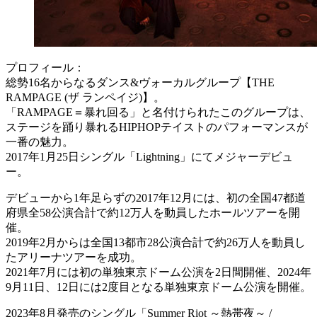
プロフィール：
総勢16名からなるダンス&ヴォーカルグループ【THE
RAMPAGE (ザ ランペイジ)】。
「RAMPAGE＝暴れ回る」と名付けられたこのグループは、
ステージを踊り暴れるHIPHOPテイストのパフォーマンスが
一番の魅力。
2017年1月25日シングル「Lightning」にてメジャーデビュ
ー。
デビューから1年足らずの2017年12月には、初の全国47都道
府県全58公演合計で約12万人を動員したホールツアーを開
催。
2019年2月からは全国13都市28公演合計で約26万人を動員し
たアリーナツアーを成功。
2021年7月には初の単独東京ドーム公演を2日間開催、2024年
9月11日、12日には2度目となる単独東京ドーム公演を開催。
2023年8月発売のシングル「Summer Riot ～熱帯夜～ /