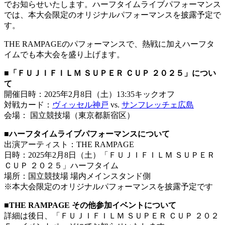
でお知らせいたします。ハーフタイムライブパフォーマンス
では、本大会限定のオリジナルパフォーマンスを披露予定で
す。
THE RAMPAGEのパフォーマンスで、熱戦に加えハーフタ
イムでも本大会を盛り上げます。
■「ＦＵＪＩＦＩＬＭ ＳＵＰＥＲ ＣＵＰ ２０２５」につい
て
開催日時：2025年2月8日（土）13:35キックオフ
対戦カード：
ヴィッセル神戸
vs.
サンフレッチェ広島
会場： 国立競技場（東京都新宿区）
■ハーフタイムライブパフォーマンスについて
出演アーティスト：THE RAMPAGE
日時：2025年2月8日（土）「ＦＵＪＩＦＩＬＭ ＳＵＰＥＲ
ＣＵＰ ２０２５」ハーフタイム
場所：国立競技場 場内メインスタンド側
※本大会限定のオリジナルパフォーマンスを披露予定です
■THE RAMPAGE その他参加イベントについて
詳細は後日、「ＦＵＪＩＦＩＬＭ ＳＵＰＥＲ ＣＵＰ ２０２