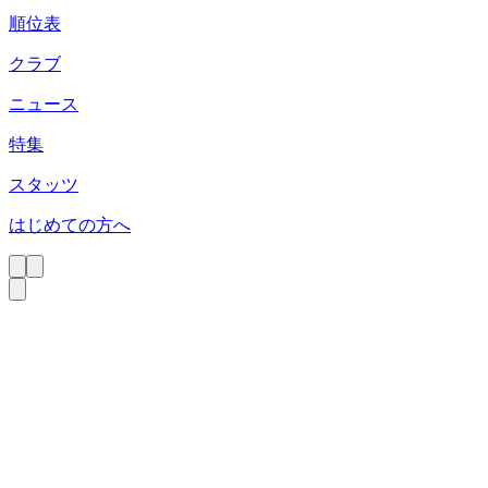
順位表
クラブ
ニュース
特集
スタッツ
はじめての方へ