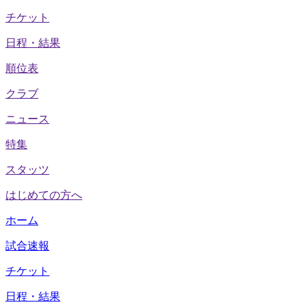
チケット
日程・結果
順位表
クラブ
ニュース
特集
スタッツ
はじめての方へ
ホーム
試合速報
チケット
日程・結果