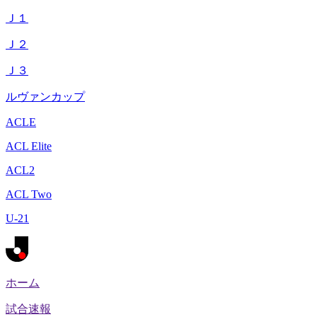
Ｊ１
Ｊ２
Ｊ３
ルヴァンカップ
ACLE
ACL Elite
ACL2
ACL Two
U-21
ホーム
試合速報