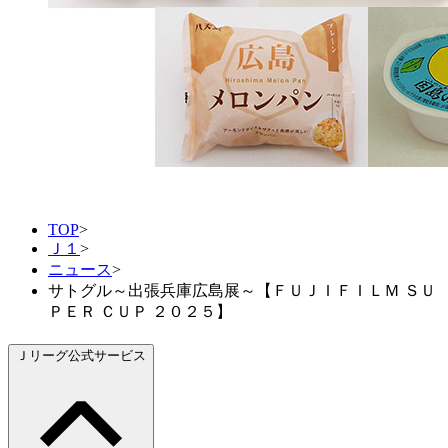
TOP
>
Ｊ１
>
ニュース
>
サトグル～出張兵庫広島展～【ＦＵＪＩＦＩＬＭ ＳＵ
ＰＥＲ ＣＵＰ ２０２５】
Ｊリーグ公式サービス