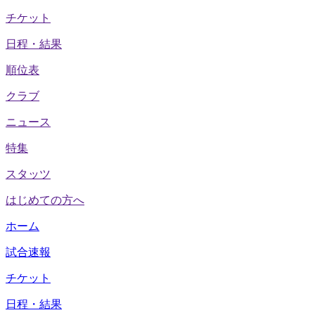
チケット
日程・結果
順位表
クラブ
ニュース
特集
スタッツ
はじめての方へ
ホーム
試合速報
チケット
日程・結果