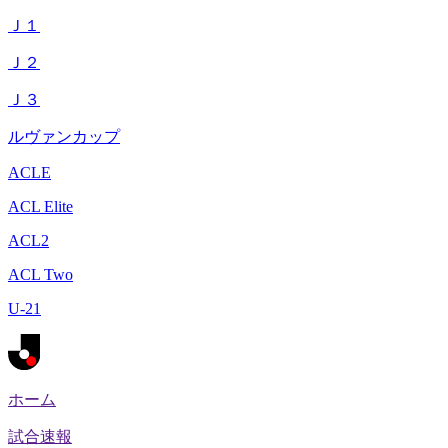
Ｊ１
Ｊ２
Ｊ３
ルヴァンカップ
ACLE
ACL Elite
ACL2
ACL Two
U-21
ホーム
試合速報