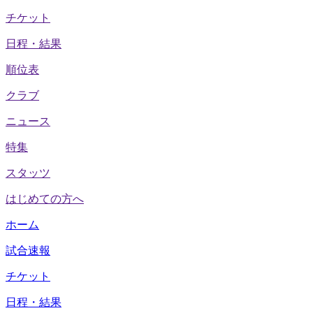
チケット
日程・結果
順位表
クラブ
ニュース
特集
スタッツ
はじめての方へ
ホーム
試合速報
チケット
日程・結果