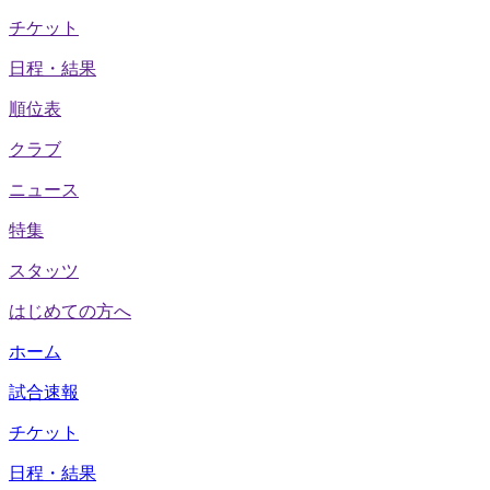
チケット
日程・結果
順位表
クラブ
ニュース
特集
スタッツ
はじめての方へ
ホーム
試合速報
チケット
日程・結果