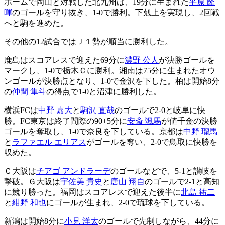
ホームで岡山と対戦した北九州は、19分に生まれた
平原 隆
暉
のゴールを守り抜き、1-0で勝利。下剋上を実現し、2回戦
へと駒を進めた。
その他の12試合ではＪ１勢が順当に勝利した。
鹿島はスコアレスで迎えた69分に
濃野 公人
が決勝ゴールを
マークし、1-0で栃木Ｃに勝利。湘南は75分に生まれたオウ
ンゴールが決勝点となり、1-0で金沢を下した。柏は開始8分
の
仲間 隼斗
の得点で1-0と沼津に勝利した。
横浜FCは
中野 嘉大
と
駒沢 直哉
のゴールで2-0と岐阜に快
勝。FC東京は終了間際の90+5分に
安斎 颯馬
が値千金の決勝
ゴールを奪取し、1-0で奈良を下している。京都は
中野 瑠馬
と
ラファエル エリアス
がゴールを奪い、2-0で鳥取に快勝を
収めた。
Ｃ大阪は
チアゴ アンドラーデ
のゴールなどで、5-1と讃岐を
撃破。Ｇ大阪は
宇佐美 貴史
と
唐山 翔自
のゴールで2-1と高知
に競り勝った。福岡はスコアレスで迎えた後半に
北島 祐二
と
紺野 和也
にゴールが生まれ、2-0で琉球を下している。
新潟は開始8分に
小見 洋太
のゴールで先制しながら、44分に