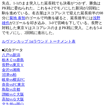
失点。1-1のまま突入した延長戦でも決着がつかず、勝負は
PK戦に委ねられた。これを4-2でモノにした新潟が2回戦に
駒を進めている。名古屋はスコアレスで迎えた延長前半の98
分に
菊地 泰智
のゴールで均衡を破ると、延長後半には
浅野
雄也
が2ゴールを叩き込み、3-0で宮崎を下している。長野と
対戦した東京ＶはスコアレスのままPK戦に突入。これを5-4
でモノにし、2回戦に進出した。
ルヴァンカップ 1stラウンド トーナメント表
■試合データ
八戸vs新潟
栃木Ｃvs鹿島
長野vs東京Ｖ
金沢vs湘南
沼津vs柏
岐阜vs横浜FC
奈良vsFC東京
鳥取vs京都
讃岐vsＣ大阪
高知vsＧ大阪
北九州vs岡山