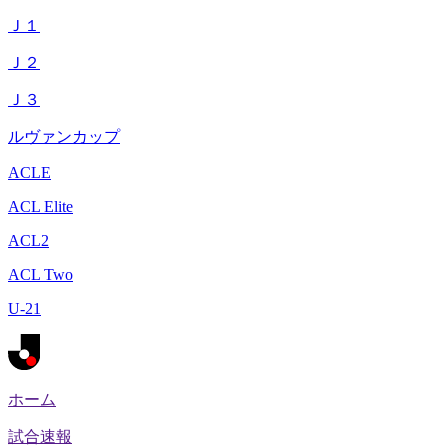
Ｊ１
Ｊ２
Ｊ３
ルヴァンカップ
ACLE
ACL Elite
ACL2
ACL Two
U-21
ホーム
試合速報