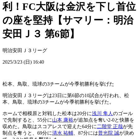
利！FC大阪は金沢を下し首位
の座を堅持【サマリー：明治
安田Ｊ３ 第6節】
明治安田Ｊ３リーグ
2025/3/23 (日) 16:40
松本、鳥取、琉球の3チームが今季初勝利を挙げた
明治安田Ｊ３リーグは23日に第6節の10試合が行われ、松
本、鳥取、琉球の3チームが今季初勝利を挙げた。
ホームで相模原と対戦した松本は20分に
浅川 隼人
のゴール
で先制すると、55分に
山本 康裕
が追加点を奪い2-0と快勝を
収めた。鳥取はスコアレスで迎えた64分に
二階堂 正哉
が先
制点を奪うと、69分に
清水 祐輔
、87分には
普光院 誠
が決め