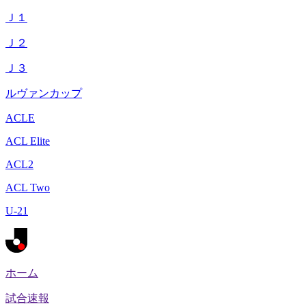
Ｊ１
Ｊ２
Ｊ３
ルヴァンカップ
ACLE
ACL Elite
ACL2
ACL Two
U-21
ホーム
試合速報