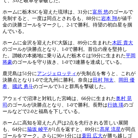
て、3-0と岐阜を撃破した。
ホームに栃木SCを迎えた琉球は、31分に
富所 悠
のゴールで
先制すると、一度は同点とされるも、88分に
岩本 翔
が値千
金の決勝ゴールをマークし、2-1で勝利。待望の初白星を掴
んでいる。
ホームに金沢を迎えたFC大阪は、89分に生まれた
木匠 貴大
のゴールが決勝点となり、1-0で勝利。首位の座を堅持し
た。讃岐の本拠地に乗り込んだ栃木Ｃは59分に生まれた
平岡
将豪
のゴールを守り抜き、1-0で3連勝を達成している。
鹿児島は51分に
アンジェロッティ
が先制点を奪うと、これが
決勝点となり1-0で北九州に勝利。奈良は
田村 翔太
、
岡田 優
希
、
國武 勇斗
のゴールで3-1と群馬を撃破した。
アウェイで沼津と対戦した宮崎は、66分に生まれた
奥村 晃
司
のゴールが決勝点となり、1-0で勝利。長野は
行德 瑛
のゴ
ールなどで2-0と福島を下している。
ホームに高知を迎えた八戸は2点を先行される苦しい展開
も、64分に
脇坂 崚平
が1点を返すと、89分に
髙尾 流星
が同点
ゴールをマーク。さらに90+1分には
蓑田 広大
が勝ち越しゴ