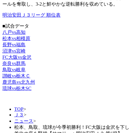
ールを奪取し、3-2と鮮やかな逆転勝利を収めている。
明治安田Ｊ３リーグ 順位表
■試合データ
八戸vs高知
松本vs相模原
長野vs福島
沼津vs宮崎
FC大阪vs金沢
奈良vs群馬
鳥取vs岐阜
讃岐vs栃木Ｃ
鹿児島vs北九州
琉球vs栃木SC
TOP
>
Ｊ３
>
ニュース
>
松本、鳥取、琉球が今季初勝利！FC大阪は金沢を下し