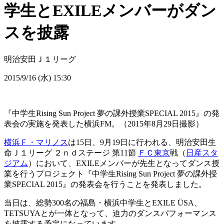
学生とEXILEメンバーがダン
スを披露
明治安田Ｊ１リーグ
2015/9/16 (水) 15:30
『中学生Rising Sun Project 夢の課外授業SPECIAL 2015』の発
表会の実施を発表した横浜FM。（2015年8月29日撮影）
横浜Ｆ・マリノス
は15日、9月19日に行われる、明治安田生
命Ｊ１リーグ ２ｎｄステージ 第11節
ＦＣ東京
戦（
日産スタ
ジアム
）において、EXILEメンバーが先生となってダンス授
業を行うプロジェクト『中学生Rising Sun Project 夢の課外授
業SPECIAL 2015』の発表会を行うことを発表しました。
当日は、総勢300名の福島・横浜中学生とEXILE ÜSA、
TETSUYAとが一体となって、迫力のダンスパフォーマンス
を披露する予定になっています。