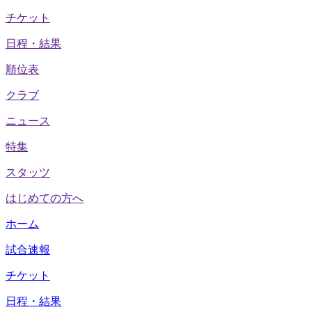
チケット
日程・結果
順位表
クラブ
ニュース
特集
スタッツ
はじめての方へ
ホーム
試合速報
チケット
日程・結果