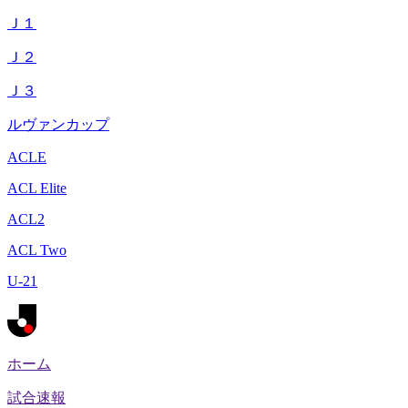
Ｊ１
Ｊ２
Ｊ３
ルヴァンカップ
ACLE
ACL Elite
ACL2
ACL Two
U-21
ホーム
試合速報