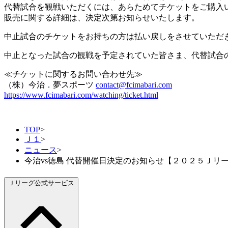
代替試合を観戦いただくには、あらためてチケットをご購入
販売に関する詳細は、決定次第お知らせいたします。
中止試合のチケットをお持ちの方は払い戻しをさせていただ
中止となった試合の観戦を予定されていた皆さま、代替試合
≪チケットに関するお問い合わせ先≫
（株）今治．夢スポーツ
contact@fcimabari.com
https://www.fcimabari.com/watching/ticket.html
TOP
>
Ｊ１
>
ニュース
>
今治vs徳島 代替開催日決定のお知らせ【２０２５Ｊリーグ
Ｊリーグ公式サービス