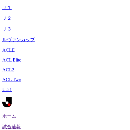
Ｊ１
Ｊ２
Ｊ３
ルヴァンカップ
ACLE
ACL Elite
ACL2
ACL Two
U-21
ホーム
試合速報