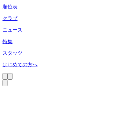
順位表
クラブ
ニュース
特集
スタッツ
はじめての方へ