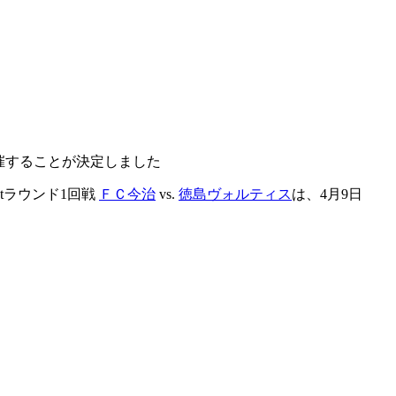
開催することが決定しました
tラウンド1回戦
ＦＣ今治
vs.
徳島ヴォルティス
は、4月9日