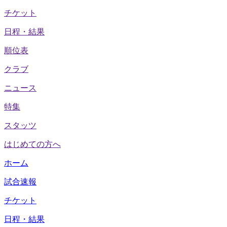
チケット
日程・結果
順位表
クラブ
ニュース
特集
スタッツ
はじめての方へ
ホーム
試合速報
チケット
日程・結果