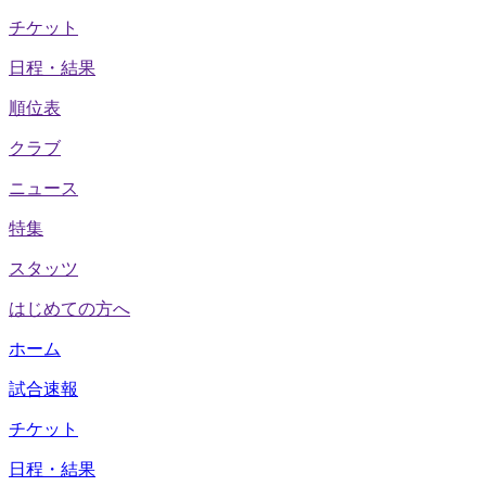
チケット
日程・結果
順位表
クラブ
ニュース
特集
スタッツ
はじめての方へ
ホーム
試合速報
チケット
日程・結果