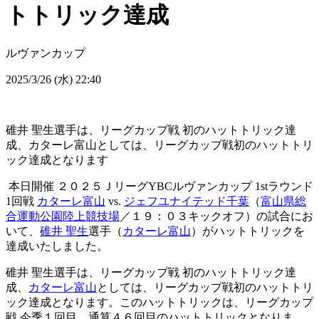
トトリック達成
ルヴァンカップ
2025/3/26 (水) 22:40
碓井 聖生選手は、リーグカップ戦 初のハットトリック達
成、カターレ富山としては、リーグカップ戦初のハットトリ
ック達成となります
本日開催 ２０２５ＪリーグYBCルヴァンカップ 1stラウンド
1回戦
カターレ富山
vs.
ジェフユナイテッド千葉
（
富山県総
合運動公園陸上競技場
／１９：０３キックオフ）の試合にお
いて、
碓井 聖生
選手（
カターレ富山
）がハットトリックを
達成いたしました。
碓井 聖生選手は、リーグカップ戦 初のハットトリック達
成、
カターレ富山
としては、リーグカップ戦初のハットトリ
ック達成となります。このハットトリックは、リーグカップ
戦 今季１回目、通算４６回目のハットトリックとなりま