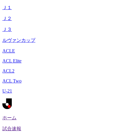
Ｊ１
Ｊ２
Ｊ３
ルヴァンカップ
ACLE
ACL Elite
ACL2
ACL Two
U-21
ホーム
試合速報