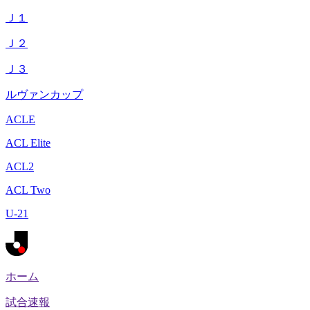
Ｊ１
Ｊ２
Ｊ３
ルヴァンカップ
ACLE
ACL Elite
ACL2
ACL Two
U-21
ホーム
試合速報