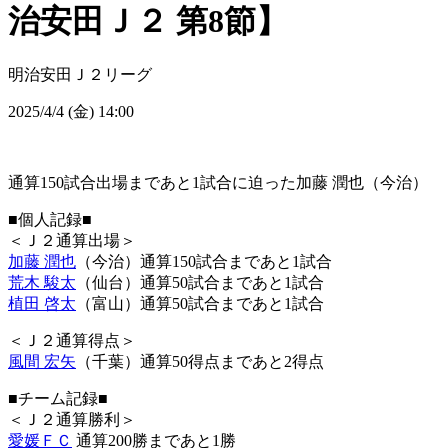
治安田Ｊ２ 第8節】
明治安田Ｊ２リーグ
2025/4/4 (金) 14:00
通算150試合出場まであと1試合に迫った加藤 潤也（今治）
■個人記録■
＜Ｊ２通算出場＞
加藤 潤也
（今治）通算150試合まであと1試合
荒木 駿太
（仙台）通算50試合まであと1試合
植田 啓太
（富山）通算50試合まであと1試合
＜Ｊ２通算得点＞
風間 宏矢
（千葉）通算50得点まであと2得点
■チーム記録■
＜Ｊ２通算勝利＞
愛媛ＦＣ
通算200勝まであと1勝