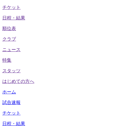
チケット
日程・結果
順位表
クラブ
ニュース
特集
スタッツ
はじめての方へ
ホーム
試合速報
チケット
日程・結果