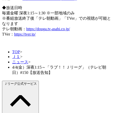
◆放送日時
毎週金曜 深夜1:15～1:30 ※一部地域のみ
※番組放送終了後「テレ朝動画」「TVer」での視聴が可能と
なります
テレ朝動画：
https://douga.tv-asahi.co.jp/
TVer：
https://tver.jp/
TOP
>
Ｊ１
>
ニュース
>
4/4(金）深夜1:15～「ラブ！！Ｊリーグ」（テレビ朝
日）#150【放送告知】
Ｊリーグ公式サービス