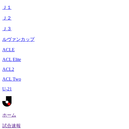
Ｊ１
Ｊ２
Ｊ３
ルヴァンカップ
ACLE
ACL Elite
ACL2
ACL Two
U-21
ホーム
試合速報