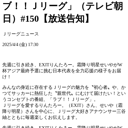
ブ！！Ｊリーグ」（テレビ朝
日）#150【放送告知】
Ｊリーグニュース
2025/4/4 (金) 17:30
先週に引き続き、EXITりんたろー。霜降り明星せいやがW
杯アジア最終予選に挑む日本代表を全力応援の様子をお届
け！
みんなの身近に存在するＪリーグの魅力を〝初心者〟や、か
つてサッカーに熱狂した〝親世代〟にむけて届けたい！とい
うコンセプトの番組、「ラブ！！Ｊリーグ」。
Ｊリーグを愛するりんたろー。（EXIT）さん、せいや（霜
降り明星）さんを中心に、Ｊリーグ大好きアナウンサー三谷
紬とともに毎週楽しくお伝えします。
先週に引き続き、EXITりんたろー。霜降り明星せいやがW