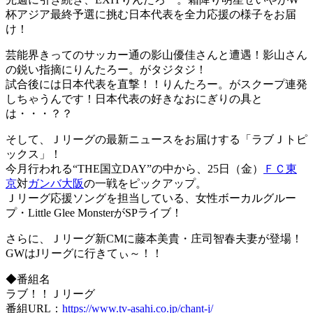
杯アジア最終予選に挑む日本代表を全力応援の様子をお届
け！
芸能界きってのサッカー通の影山優佳さんと遭遇！影山さん
の鋭い指摘にりんたろー。がタジタジ！
試合後には日本代表を直撃！！りんたろー。がスクープ連発
しちゃうんです！日本代表の好きなおにぎりの具と
は・・・？？
そして、Ｊリーグの最新ニュースをお届けする「ラブＪトピ
ックス」！
今月行われる“THE国立DAY”の中から、25日（金）
ＦＣ東
京
対
ガンバ大阪
の一戦をピックアップ。
Ｊリーグ応援ソングを担当している、女性ボーカルグルー
プ・Little Glee MonsterがSPライブ！
さらに、Ｊリーグ新CMに藤本美貴・庄司智春夫妻が登場！
GWはJリーグに行きてぃ～！！
◆番組名
ラブ！！Ｊリーグ
番組URL：
https://www.tv-asahi.co.jp/chant-j/