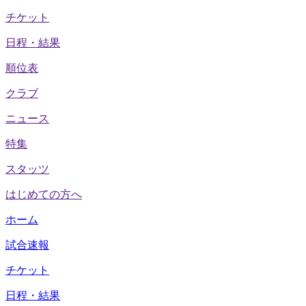
チケット
日程・結果
順位表
クラブ
ニュース
特集
スタッツ
はじめての方へ
ホーム
試合速報
チケット
日程・結果