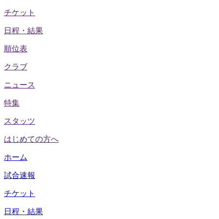
チケット
日程・結果
順位表
クラブ
ニュース
特集
スタッツ
はじめての方へ
ホーム
試合速報
チケット
日程・結果