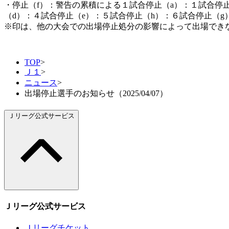
・停止（f）：警告の累積による１試合停止（a）：１試合停
（d）：４試合停止（e）：５試合停止（h）：６試合停止（g
※印は、他の大会での出場停止処分の影響によって出場でき
TOP
>
Ｊ１
>
ニュース
>
出場停止選手のお知らせ（2025/04/07）
Ｊリーグ公式サービス
Ｊリーグ公式サービス
Ｊリーグチケット