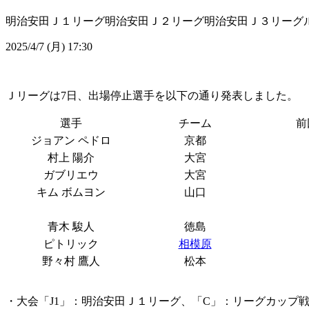
明治安田Ｊ１リーグ
明治安田Ｊ２リーグ
明治安田Ｊ３リーグ
2025/4/7 (月) 17:30
Ｊリーグは7日、出場停止選手を以下の通り発表しました。
選手
チーム
前
ジョアン ペドロ
京都
村上 陽介
大宮
ガブリエウ
大宮
キム ボムヨン
山口
青木 駿人
徳島
ピトリック
相模原
野々村 鷹人
松本
・大会「J1」：明治安田Ｊ１リーグ、「C」：リーグカップ戦