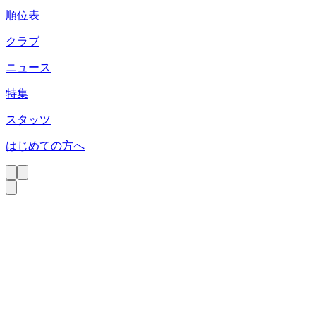
順位表
クラブ
ニュース
特集
スタッツ
はじめての方へ