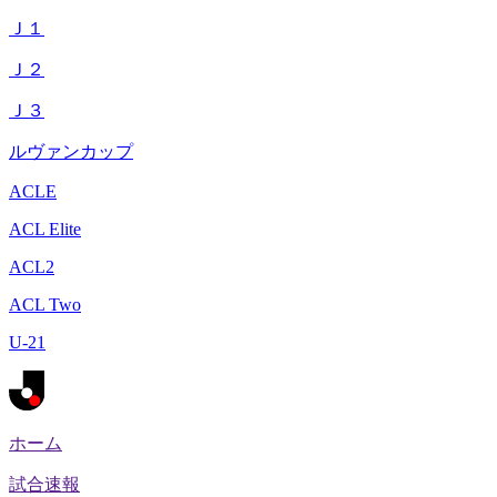
Ｊ１
Ｊ２
Ｊ３
ルヴァンカップ
ACLE
ACL Elite
ACL2
ACL Two
U-21
ホーム
試合速報