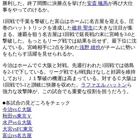
勝利した。終了間際に決勝点を挙げた
安斎 颯馬
が再び大仕
事をやってのけるか。
1回戦で千葉を撃破した富山はホームに名古屋を迎える。圧
巻のハットトリックを達成した
碓井 聖生
に大きな注目が集
まる。連覇を狙う名古屋は1回戦で延長戦の末に宮崎を3-0と
撃破した。もっともリーグ戦では結果を出せず、最下位に沈
んでいる。宮崎相手に2点を決めた
浅野 雄也
がチームに勢い
をもたらす活躍を見せられるか。
今治はホームでＣ大阪と対戦。先週行われた1回戦では徳島
を2-1で下している。リーグ戦でも8戦負けなしと好調を維持
しており、Ｊ１撃破の機運は高まっている。対するＣ大阪は
1回戦で5-1と讃岐に快勝を収めた。
ラファエル ハットン
ら
強力な攻撃陣が、この試合でも重要な役割を担うだろう。
■各試合の見どころをチェック
今治vsＣ大阪
秋田vs東京Ｖ
水戸vsＧ大阪
大宮vsFC東京
富山vs名古屋