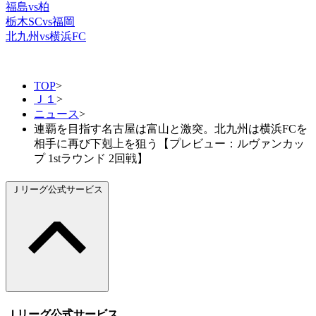
福島vs柏
栃木SCvs福岡
北九州vs横浜FC
TOP
>
Ｊ１
>
ニュース
>
連覇を目指す名古屋は富山と激突。北九州は横浜FCを
相手に再び下剋上を狙う【プレビュー：ルヴァンカッ
プ 1stラウンド 2回戦】
Ｊリーグ公式サービス
Ｊリーグ公式サービス