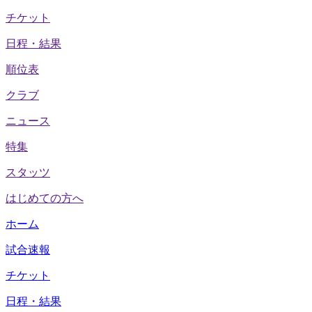
チケット
日程・結果
順位表
クラブ
ニュース
特集
スタッツ
はじめての方へ
ホーム
試合速報
チケット
日程・結果