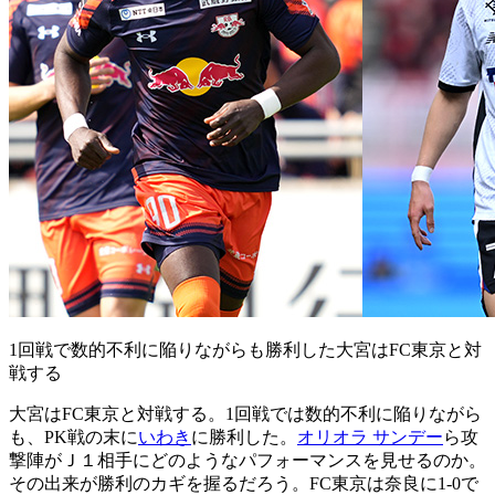
1回戦で数的不利に陥りながらも勝利した大宮はFC東京と対
戦する
大宮はFC東京と対戦する。1回戦では数的不利に陥りながら
も、PK戦の末に
いわき
に勝利した。
オリオラ サンデー
ら攻
撃陣がＪ１相手にどのようなパフォーマンスを見せるのか。
その出来が勝利のカギを握るだろう。FC東京は奈良に1-0で