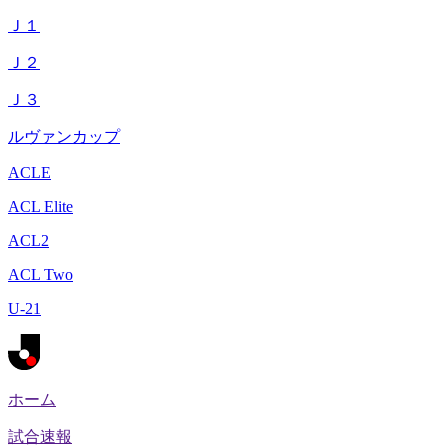
Ｊ１
Ｊ２
Ｊ３
ルヴァンカップ
ACLE
ACL Elite
ACL2
ACL Two
U-21
ホーム
試合速報