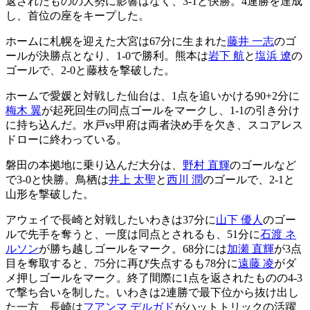
返されたものの大勢に影響はなく、3-1と快勝。4連勝を達成
し、首位の座をキープした。
ホームに札幌を迎えた大宮は67分に生まれた
藤井 一志
のゴ
ールが決勝点となり、1-0で勝利。熊本は
岩下 航
と
塩浜 遼
の
ゴールで、2-0と藤枝を撃破した。
ホームで愛媛と対戦した仙台は、1点を追いかける90+2分に
梅木 翼
が起死回生の同点ゴールをマークし、1-1の引き分け
に持ち込んだ。水戸vs甲府は両者決め手を欠き、スコアレス
ドローに終わっている。
磐田の本拠地に乗り込んだ大分は、
野村 直輝
のゴールなど
で3-0と快勝。鳥栖は
井上 太聖
と
西川 潤
のゴールで、2-1と
山形を撃破した。
アウェイで長崎と対戦したいわきは37分に
山下 優人
のゴー
ルで先手を奪うと、一度は同点とされるも、51分に
石渡 ネ
ルソン
が勝ち越しゴールをマーク。68分には
加瀬 直輝
が3点
目を奪取すると、75分に再び失点するも78分に
遠藤 凌
がダ
メ押しゴールをマーク。終了間際に1点を返されたものの4-3
で撃ち合いを制した。いわきは2連勝で最下位から抜け出し
た一方、長崎は
フアンマ デルガド
がハットトリックの活躍