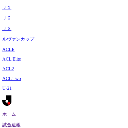
Ｊ１
Ｊ２
Ｊ３
ルヴァンカップ
ACLE
ACL Elite
ACL2
ACL Two
U-21
ホーム
試合速報