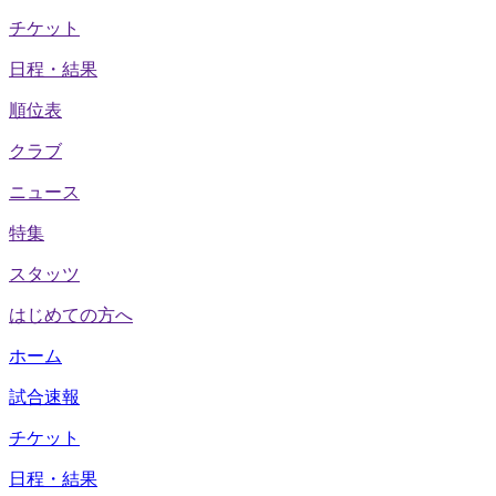
チケット
日程・結果
順位表
クラブ
ニュース
特集
スタッツ
はじめての方へ
ホーム
試合速報
チケット
日程・結果