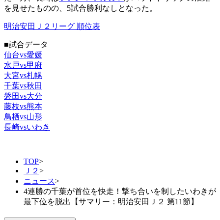
を見せたものの、5試合勝利なしとなった。
明治安田Ｊ２リーグ 順位表
■試合データ
仙台vs愛媛
水戸vs甲府
大宮vs札幌
千葉vs秋田
磐田vs大分
藤枝vs熊本
鳥栖vs山形
長崎vsいわき
TOP
>
Ｊ２
>
ニュース
>
4連勝の千葉が首位を快走！撃ち合いを制したいわきが
最下位を脱出【サマリー：明治安田Ｊ２ 第11節】