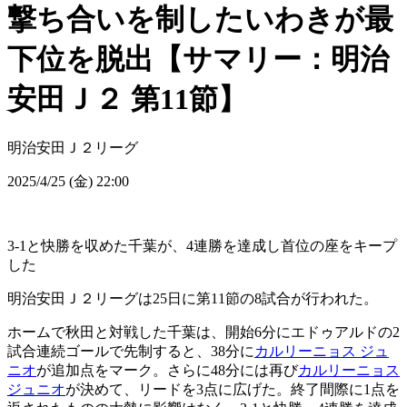
撃ち合いを制したいわきが最
下位を脱出【サマリー：明治
安田Ｊ２ 第11節】
明治安田Ｊ２リーグ
2025/4/25 (金) 22:00
3-1と快勝を収めた千葉が、4連勝を達成し首位の座をキープ
した
明治安田Ｊ２リーグは25日に第11節の8試合が行われた。
ホームで秋田と対戦した千葉は、開始6分にエドゥアルドの2
試合連続ゴールで先制すると、38分に
カルリーニョス ジュ
ニオ
が追加点をマーク。さらに48分には再び
カルリーニョス
ジュニオ
が決めて、リードを3点に広げた。終了間際に1点を