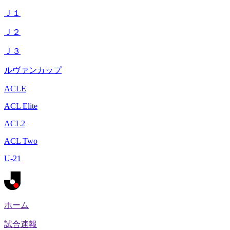
Ｊ１
Ｊ２
Ｊ３
ルヴァンカップ
ACLE
ACL Elite
ACL2
ACL Two
U-21
ホーム
試合速報