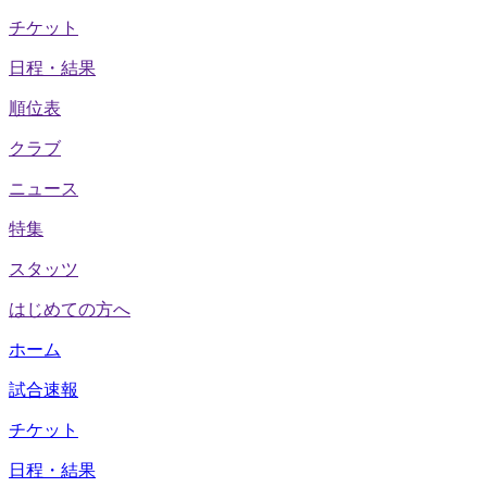
チケット
日程・結果
順位表
クラブ
ニュース
特集
スタッツ
はじめての方へ
ホーム
試合速報
チケット
日程・結果