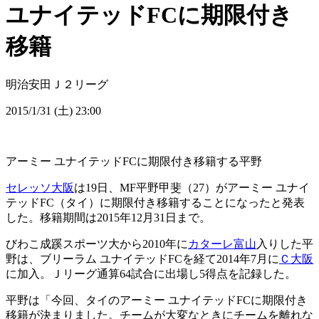
ユナイテッドFCに期限付き
移籍
明治安田Ｊ２リーグ
2015/1/31 (土) 23:00
アーミー ユナイテッドFCに期限付き移籍する平野
セレッソ大阪
は19日、MF平野甲斐（27）がアーミー ユナイ
テッドFC（タイ）に期限付き移籍することになったと発表
した。移籍期間は2015年12月31日まで。
びわこ成蹊スポーツ大から2010年に
カターレ富山
入りした平
野は、ブリーラム ユナイテッドFCを経て2014年7月に
Ｃ大阪
に加入。Ｊリーグ通算64試合に出場し5得点を記録した。
平野は「今回、タイのアーミー ユナイテッドFCに期限付き
移籍が決まりました。チームが大変なときにチームを離れな