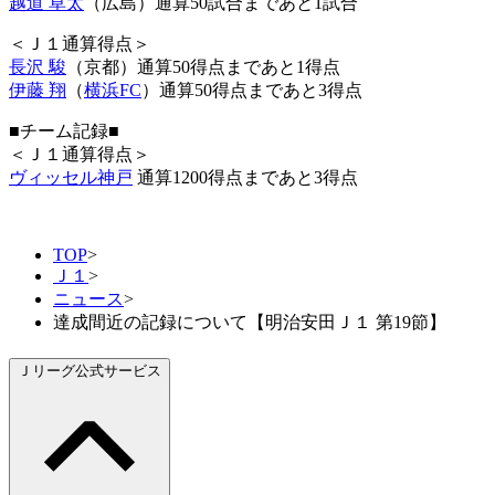
越道 草太
（広島）通算50試合まであと1試合
＜Ｊ１通算得点＞
長沢 駿
（京都）通算50得点まであと1得点
伊藤 翔
（
横浜FC
）通算50得点まであと3得点
■チーム記録■
＜Ｊ１通算得点＞
ヴィッセル神戸
通算1200得点まであと3得点
TOP
>
Ｊ１
>
ニュース
>
達成間近の記録について【明治安田Ｊ１ 第19節】
Ｊリーグ公式サービス