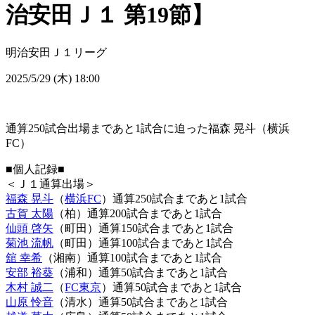
治安田Ｊ１ 第19節】
明治安田Ｊ１リーグ
2025/5/29 (木) 18:00
通算250試合出場まであと1試合に迫った福森 晃斗（横浜
FC）
■個人記録■
＜Ｊ１通算出場＞
福森 晃斗
（
横浜FC
）通算250試合まであと1試合
古賀 太陽
（柏）通算200試合まであと1試合
仙頭 啓矢
（町田）通算150試合まであと1試合
菊池 流帆
（町田）通算100試合まであと1試合
舘 幸希
（湘南）通算100試合まであと1試合
安部 裕葵
（浦和）通算50試合まであと1試合
木村 誠二
（
FC東京
）通算50試合まであと1試合
山原 怜音
（清水）通算50試合まであと1試合