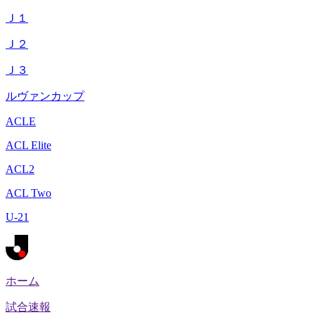
Ｊ１
Ｊ２
Ｊ３
ルヴァンカップ
ACLE
ACL Elite
ACL2
ACL Two
U-21
ホーム
試合速報