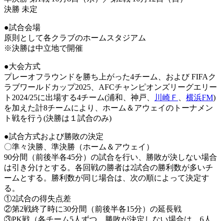
決勝 未定
●試合会場
原則として各クラブのホームスタジアム
※決勝は中立地で開催
●大会方式
プレーオフラウンドを勝ち上がった4チーム、および FIFAク
ラブワールドカップ2025、AFCチャンピオンズリーグエリー
ト2024/25に出場する4チーム(浦和、神戸、
川崎Ｆ
、
横浜FM
)
を加えた計8チームにより、ホーム＆アウェイのトーナメン
ト戦を行う(決勝は１試合のみ)
●試合方式および勝敗の決定
〇準々決勝、準決勝（ホーム＆アウェイ）
90分間（前後半各45分）の試合を行い、勝敗が決しない場合
は引き分けとする。各回戦の勝者は2試合の勝利数が多いチ
ームとする。勝利数が同じ場合は、次の順によって決定す
る。
①2試合の得失点差
②第2戦終了時に30分間（前後半各15分）の延長戦
③PK戦（各チーム5人ずつ。勝敗が決定しない場合は、6人