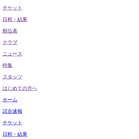
チケット
日程・結果
順位表
クラブ
ニュース
特集
スタッツ
はじめての方へ
ホーム
試合速報
チケット
日程・結果