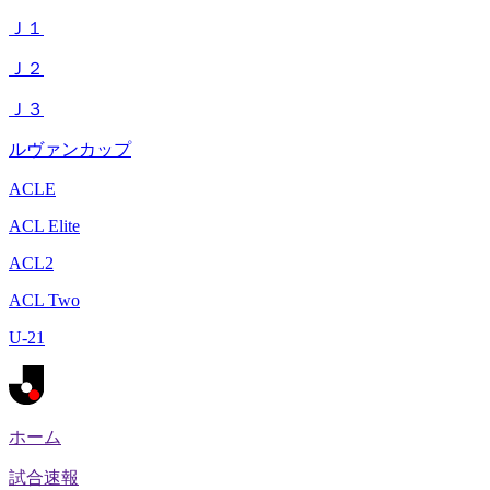
Ｊ１
Ｊ２
Ｊ３
ルヴァンカップ
ACLE
ACL Elite
ACL2
ACL Two
U-21
ホーム
試合速報