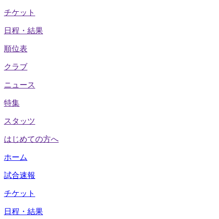
チケット
日程・結果
順位表
クラブ
ニュース
特集
スタッツ
はじめての方へ
ホーム
試合速報
チケット
日程・結果