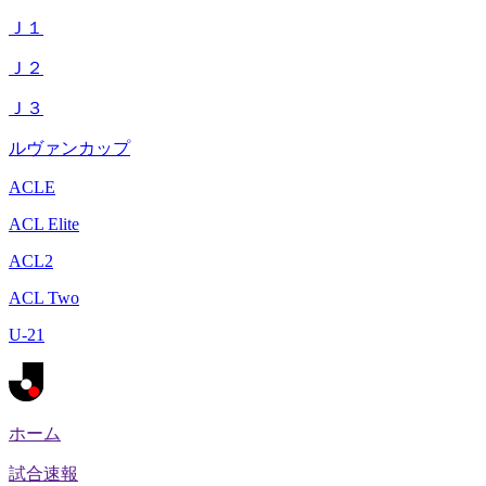
Ｊ１
Ｊ２
Ｊ３
ルヴァンカップ
ACLE
ACL Elite
ACL2
ACL Two
U-21
ホーム
試合速報