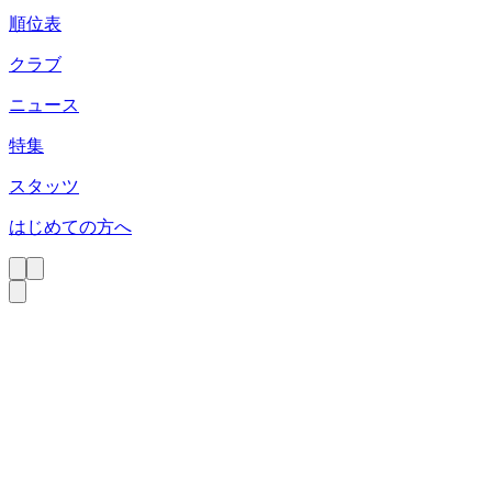
順位表
クラブ
ニュース
特集
スタッツ
はじめての方へ