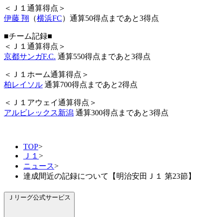
＜Ｊ１通算得点＞
伊藤 翔
（
横浜FC
）通算50得点まであと3得点
■チーム記録■
＜Ｊ１通算得点＞
京都サンガF.C.
通算550得点まであと3得点
＜Ｊ１ホーム通算得点＞
柏レイソル
通算700得点まであと2得点
＜Ｊ１アウェイ通算得点＞
アルビレックス新潟
通算300得点まであと3得点
TOP
>
Ｊ１
>
ニュース
>
達成間近の記録について【明治安田Ｊ１ 第23節】
Ｊリーグ公式サービス