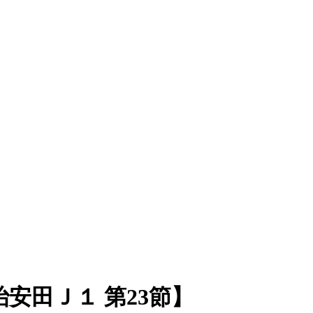
安田Ｊ１ 第23節】