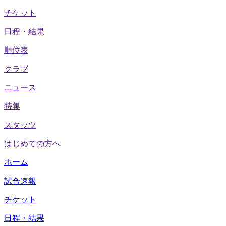
チケット
日程・結果
順位表
クラブ
ニュース
特集
スタッツ
はじめての方へ
ホーム
試合速報
チケット
日程・結果