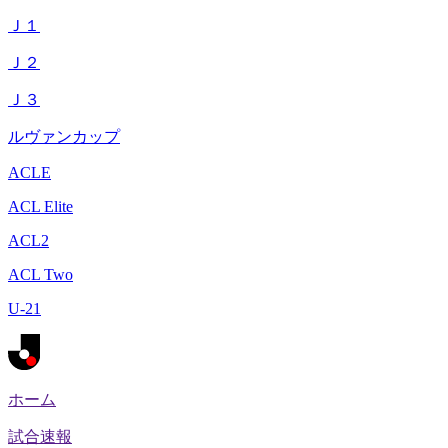
Ｊ１
Ｊ２
Ｊ３
ルヴァンカップ
ACLE
ACL Elite
ACL2
ACL Two
U-21
ホーム
試合速報