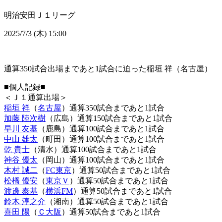
明治安田Ｊ１リーグ
2025/7/3 (木) 15:00
通算350試合出場まであと1試合に迫った稲垣 祥（名古屋）
■個人記録■
＜Ｊ１通算出場＞
稲垣 祥
（
名古屋
）通算350試合まであと1試合
加藤 陸次樹
（広島）通算150試合まであと1試合
早川 友基
（鹿島）通算100試合まであと1試合
中山 雄太
（町田）通算100試合まであと1試合
乾 貴士
（清水）通算100試合まであと1試合
神谷 優太
（岡山）通算100試合まであと1試合
木村 誠二
（
FC東京
）通算50試合まであと1試合
松橋 優安
（
東京Ｖ
）通算50試合まであと1試合
渡邊 泰基
（
横浜FM
）通算50試合まであと1試合
鈴木 淳之介
（湘南）通算50試合まであと1試合
喜田 陽
（
Ｃ大阪
）通算50試合まであと1試合