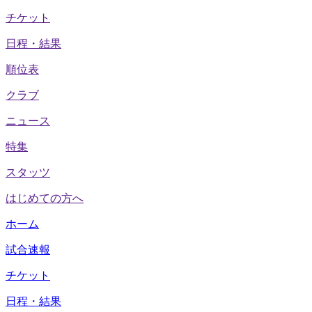
チケット
日程・結果
順位表
クラブ
ニュース
特集
スタッツ
はじめての方へ
ホーム
試合速報
チケット
日程・結果