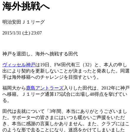
海外挑戦へ
明治安田Ｊ１リーグ
2015/1/31 (土) 23:07
神戸を退団し、海外へ挑戦する田代
ヴィッセル神戸
は19日、FW田代有三（32）と、本人の申し
出により契約を更新しないことが決まったと発表した。同選
手は海外移籍へのチャレンジを目指すという。
福岡大から
鹿島アントラーズ
入りした田代は、2012年に神戸
へ移籍。Ｊ１リーグ通算175試合に出場し48得点を挙げてい
る。
田代は去就について「3年間、本当にありがとうございまし
た。サポーターの皆さまにはいつも暖かいご声援をいただ
き、本当に感謝の言葉しかありません。また、クラブにはこ
のような形で去ることになり、迷惑をかけてしまいました