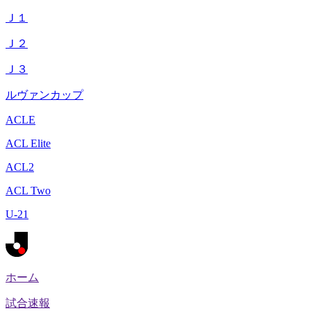
Ｊ１
Ｊ２
Ｊ３
ルヴァンカップ
ACLE
ACL Elite
ACL2
ACL Two
U-21
ホーム
試合速報