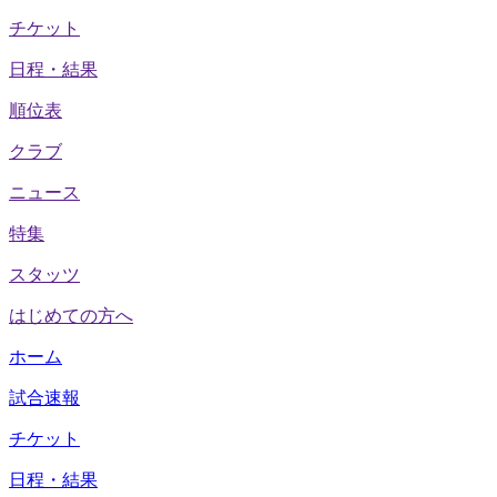
チケット
日程・結果
順位表
クラブ
ニュース
特集
スタッツ
はじめての方へ
ホーム
試合速報
チケット
日程・結果