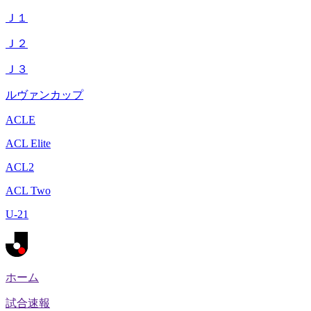
Ｊ１
Ｊ２
Ｊ３
ルヴァンカップ
ACLE
ACL Elite
ACL2
ACL Two
U-21
ホーム
試合速報