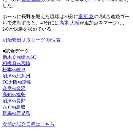
した。
ホームに長野を迎えた琉球は30分に
富所 悠
の2試合連続ゴー
ルで先制すると、43分には
高木 大輔
が追加点をマークし、
2-0と快勝を収めている。
明治安田Ｊ３リーグ 順位表
■試合データ
栃木Ｃvs栃木SC
相模原vs宮崎
松本vs岐阜
沼津vs北九州
FC大阪vs讃岐
奈良vs金沢
高知vs福島
沼津vs長野
八戸vs鳥取
群馬vs鹿児島
次節の試合日程はこちら