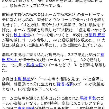
のの3-2で逃げ切り、破竹の6連勝を達成。勝点を46に伸ば
し、順位表のトップに立っている。
前節まで首位の栃木Ｃはホームで栃木SCとのダービーマッ
チに臨んだものの、32分にオウンゴールで失った1点を取り
返せずに、0-1と敗戦。5試合ぶりの黒星で、3位に順位を下
げた。ホームで讃岐と対戦したFC大阪は、1点を追いかける
81分に
秋山 拓也
のゴールで追いつくと、85分には
望月 想空
が勝ち越しゴールを奪取し、2-1と逆転勝利を収めた。FC大
阪は5試合ぶりに勝点3を手にし、2位に順位を上げている。
群馬の本拠地に乗り込んだ鹿児島は、2-2で迎えた83分に
福
田 望久斗
が値千金の決勝ゴールをマークし、3-2で勝利し
た。 北九州は
髙橋 大悟
のゴールなどで、3-1と沼津を撃破し
た。
奈良は
中島 賢星
が2ゴールを奪う活躍を見せ、2-1と金沢に
勝利。相模原は75分に生まれた
藤沼 拓夢
のゴールが決勝点
となり、1-0で宮崎を下している。
ホームに岐阜を迎えた松本は22分に生まれた
馬渡 和彰
のゴ
ールが決勝点となり、1-0で勝利。高知はスコアレスで迎え
た79分に
東家 聡樹
が決勝ゴールを奪取し、1-0で福島に勝利