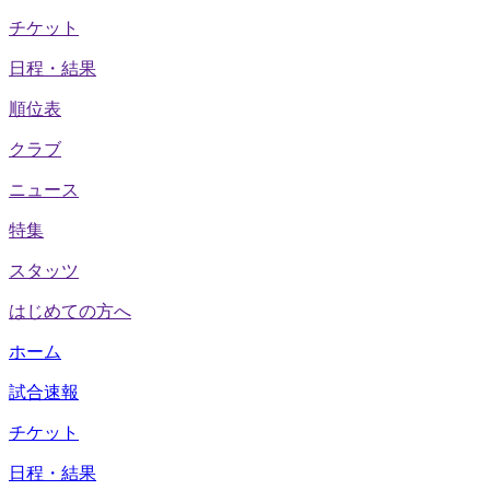
チケット
日程・結果
順位表
クラブ
ニュース
特集
スタッツ
はじめての方へ
ホーム
試合速報
チケット
日程・結果