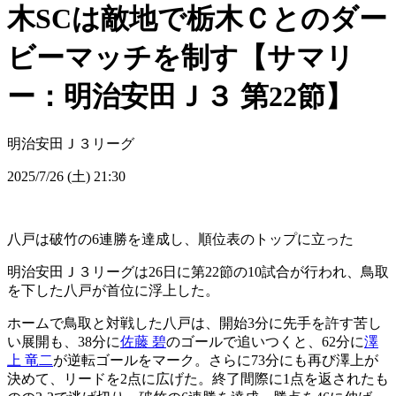
木SCは敵地で栃木Ｃとのダー
ビーマッチを制す【サマリ
ー：明治安田Ｊ３ 第22節】
明治安田Ｊ３リーグ
2025/7/26 (土) 21:30
八戸は破竹の6連勝を達成し、順位表のトップに立った
明治安田Ｊ３リーグは26日に第22節の10試合が行われ、鳥取
を下した八戸が首位に浮上した。
ホームで鳥取と対戦した八戸は、開始3分に先手を許す苦し
い展開も、38分に
佐藤 碧
のゴールで追いつくと、62分に
澤
上 竜二
が逆転ゴールをマーク。さらに73分にも再び澤上が
決めて、リードを2点に広げた。終了間際に1点を返されたも