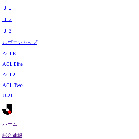
Ｊ１
Ｊ２
Ｊ３
ルヴァンカップ
ACLE
ACL Elite
ACL2
ACL Two
U-21
ホーム
試合速報