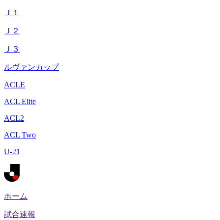
Ｊ１
Ｊ２
Ｊ３
ルヴァンカップ
ACLE
ACL Elite
ACL2
ACL Two
U-21
ホーム
試合速報