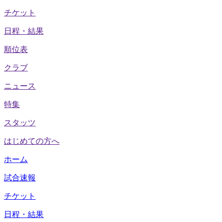
チケット
日程・結果
順位表
クラブ
ニュース
特集
スタッツ
はじめての方へ
ホーム
試合速報
チケット
日程・結果