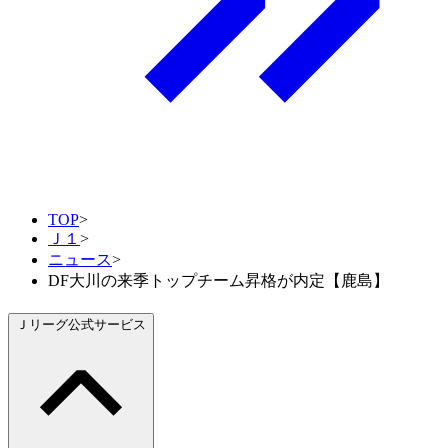
TOP
>
Ｊ１
>
ニュース
>
DF大川の来季トップチーム昇格が内定【鹿島】
Ｊリーグ公式サービス