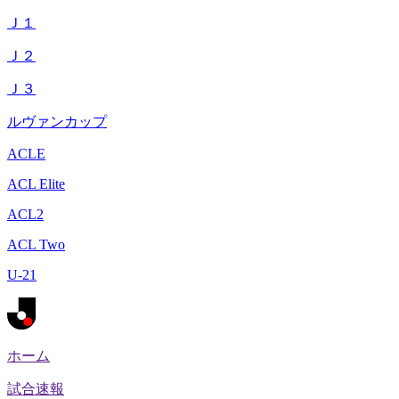
Ｊ１
Ｊ２
Ｊ３
ルヴァンカップ
ACLE
ACL Elite
ACL2
ACL Two
U-21
ホーム
試合速報