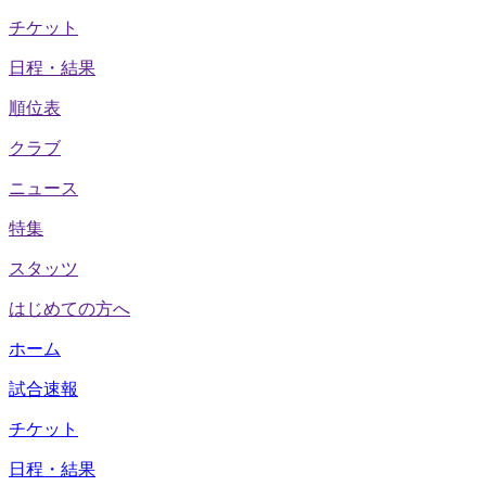
チケット
日程・結果
順位表
クラブ
ニュース
特集
スタッツ
はじめての方へ
ホーム
試合速報
チケット
日程・結果