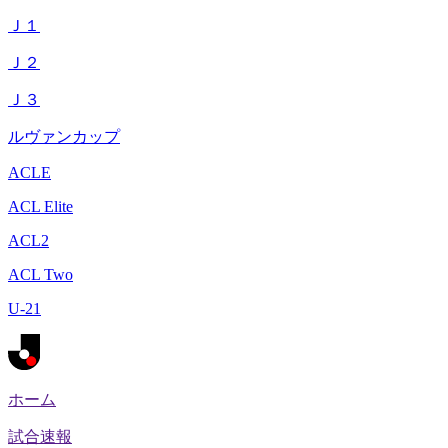
Ｊ１
Ｊ２
Ｊ３
ルヴァンカップ
ACLE
ACL Elite
ACL2
ACL Two
U-21
ホーム
試合速報