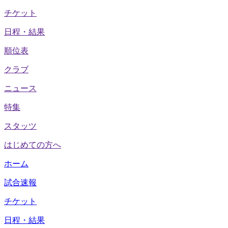
チケット
日程・結果
順位表
クラブ
ニュース
特集
スタッツ
はじめての方へ
ホーム
試合速報
チケット
日程・結果