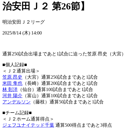
治安田Ｊ２ 第26節】
明治安田Ｊ２リーグ
2025/8/14 (木) 14:00
通算250試合出場まであと1試合に迫った笠原 昂史（大宮）
■個人記録■
＜Ｊ２通算出場＞
笠原 昂史
（大宮）通算250試合まであと1試合
米田 隼也
（長崎）通算200試合まであと1試合
林 彰洋
（仙台）通算100試合まであと1試合
河井 陽介
（富山）通算100試合まであと1試合
アンデルソン
（藤枝）通算50試合まであと1試合
■チーム記録■
＜Ｊ２ホーム通算得点＞
ジェフユナイテッド千葉
通算500得点まであと3得点