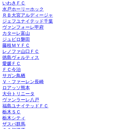
いわきＦＣ
水戸ホーリーホック
ＲＢ大宮アルディージャ
ジェフユナイテッド千葉
ヴァンフォーレ甲府
カターレ富山
ジュビロ磐田
藤枝ＭＹＦＣ
レノファ山口ＦＣ
徳島ヴォルティス
愛媛ＦＣ
ＦＣ今治
サガン鳥栖
Ｖ・ファーレン長崎
ロアッソ熊本
大分トリニータ
ヴァンラーレ八戸
福島ユナイテッドＦＣ
栃木ＳＣ
栃木シティ
ザスパ群馬