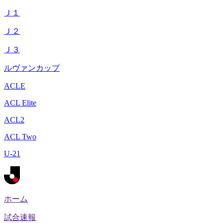
Ｊ１
Ｊ２
Ｊ３
ルヴァンカップ
ACLE
ACL Elite
ACL2
ACL Two
U-21
ホーム
試合速報