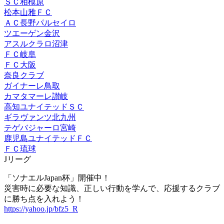
ＳＣ相模原
松本山雅ＦＣ
ＡＣ長野パルセイロ
ツエーゲン金沢
アスルクラロ沼津
ＦＣ岐阜
ＦＣ大阪
奈良クラブ
ガイナーレ鳥取
カマタマーレ讃岐
高知ユナイテッドＳＣ
ギラヴァンツ北九州
テゲバジャーロ宮崎
鹿児島ユナイテッドＦＣ
ＦＣ琉球
Jリーグ
「ソナエルJapan杯」開催中！
災害時に必要な知識、正しい行動を学んで、応援するクラブ
に勝ち点を入れよう！
https://yahoo.jp/bfz5_R