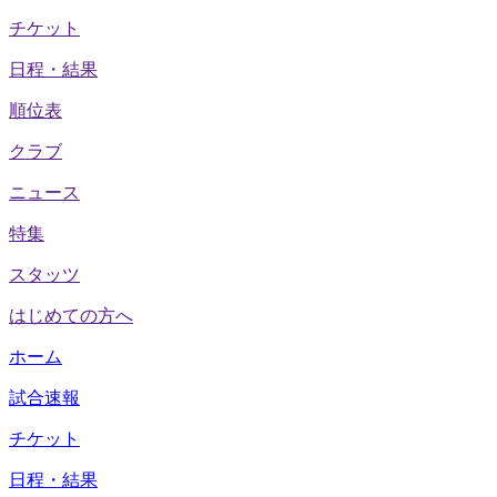
チケット
日程・結果
順位表
クラブ
ニュース
特集
スタッツ
はじめての方へ
ホーム
試合速報
チケット
日程・結果