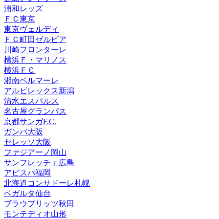
浦和レッズ
ＦＣ東京
東京ヴェルディ
ＦＣ町田ゼルビア
川崎フロンターレ
横浜Ｆ・マリノス
横浜ＦＣ
湘南ベルマーレ
アルビレックス新潟
清水エスパルス
名古屋グランパス
京都サンガF.C.
ガンバ大阪
セレッソ大阪
ファジアーノ岡山
サンフレッチェ広島
アビスパ福岡
北海道コンサドーレ札幌
ベガルタ仙台
ブラウブリッツ秋田
モンテディオ山形