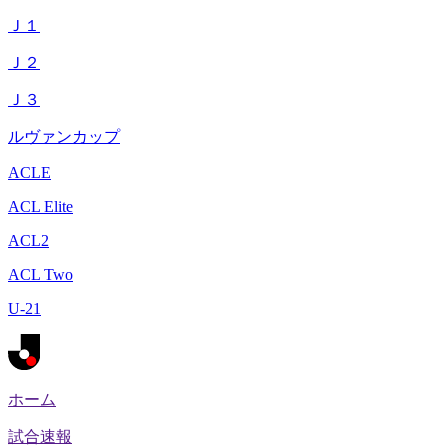
Ｊ１
Ｊ２
Ｊ３
ルヴァンカップ
ACLE
ACL Elite
ACL2
ACL Two
U-21
ホーム
試合速報