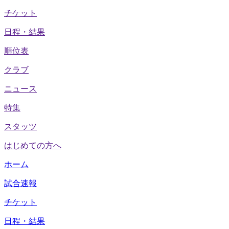
チケット
日程・結果
順位表
クラブ
ニュース
特集
スタッツ
はじめての方へ
ホーム
試合速報
チケット
日程・結果