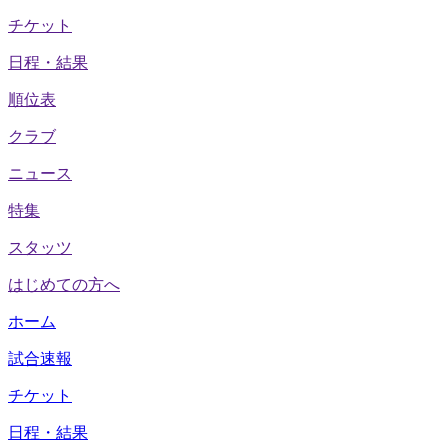
チケット
日程・結果
順位表
クラブ
ニュース
特集
スタッツ
はじめての方へ
ホーム
試合速報
チケット
日程・結果