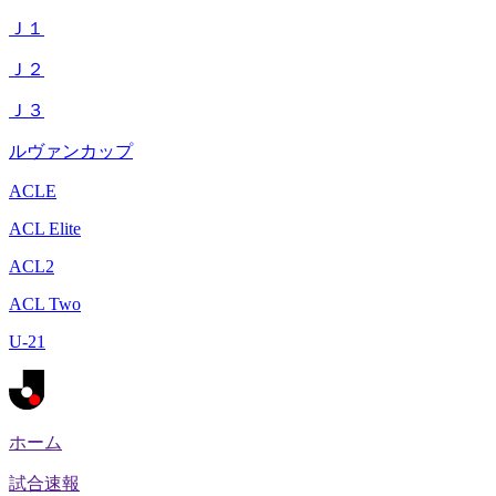
Ｊ１
Ｊ２
Ｊ３
ルヴァンカップ
ACLE
ACL Elite
ACL2
ACL Two
U-21
ホーム
試合速報