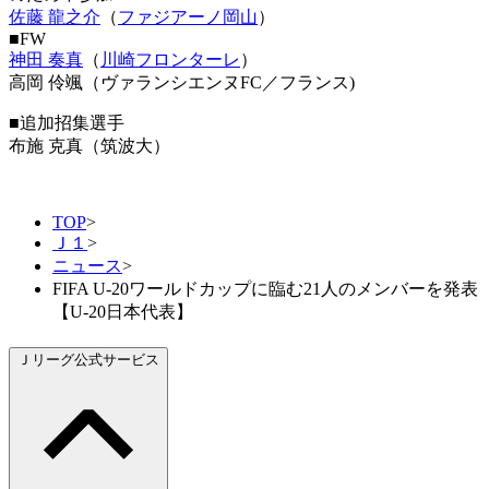
佐藤 龍之介
（
ファジアーノ岡山
）
■FW
神田 奏真
（
川崎フロンターレ
）
高岡 伶颯（ヴァランシエンヌFC／フランス)
■追加招集選手
布施 克真（筑波大）
TOP
>
Ｊ１
>
ニュース
>
FIFA U-20ワールドカップに臨む21人のメンバーを発表
【U-20日本代表】
Ｊリーグ公式サービス