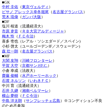
■GK
中村 圭佑
（
東京ヴェルディ
）
ピサノ アレックス幸冬堀尾
（
名古屋グランパス
）
荒木 琉偉
（
ガンバ大阪
）
■DF
塩川 桜道（流通経済大）
市原 吏音
（
ＲＢ大宮アルディージャ
）
梅木 怜
（
ＦＣ今治
）
喜多 壱也（レアル・ソシエダード／スペイン)
小杉 啓太（ユールゴーデンIF／スウェーデン)
森 壮一朗
（
名古屋グランパス
）
■MF
大関 友翔
（
川崎フロンターレ
）
平賀 大空
（
京都サンガF.C.
）
小倉 幸成（法政大）
齋藤 俊輔
（
水戸ホーリーホック
）
石渡 ネルソン
（
いわきＦＣ
）
中川 育（流通経済大）
石井 久継
（
湘南ベルマーレ
）
横山 夢樹
（
ＦＣ今治
）
中島 洋太朗
（
サンフレッチェ広島
）※コンディション不良
のため不参加