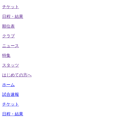
チケット
日程・結果
順位表
クラブ
ニュース
特集
スタッツ
はじめての方へ
ホーム
試合速報
チケット
日程・結果