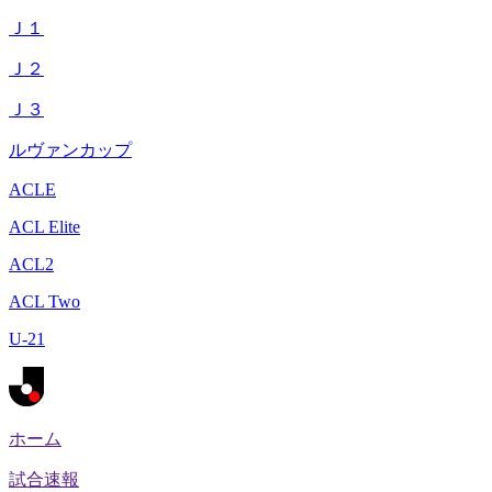
Ｊ１
Ｊ２
Ｊ３
ルヴァンカップ
ACLE
ACL Elite
ACL2
ACL Two
U-21
ホーム
試合速報