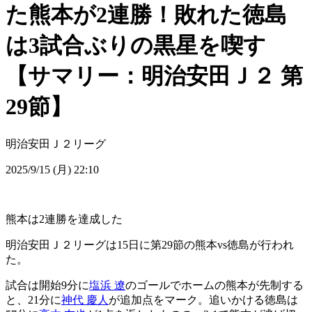
た熊本が2連勝！敗れた徳島
は3試合ぶりの黒星を喫す
【サマリー：明治安田Ｊ２ 第
29節】
明治安田Ｊ２リーグ
2025/9/15 (月) 22:10
熊本は2連勝を達成した
明治安田Ｊ２リーグは15日に第29節の熊本vs徳島が行われ
た。
試合は開始9分に
塩浜 遼
のゴールでホームの熊本が先制する
と、21分に
神代 慶人
が追加点をマーク。追いかける徳島は