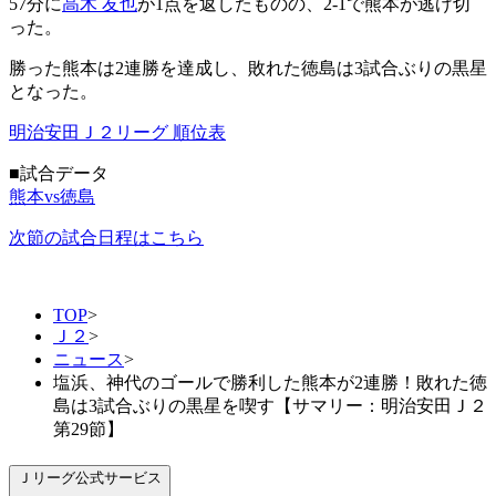
57分に
高木 友也
が1点を返したものの、2-1で熊本が逃げ切
った。
勝った熊本は2連勝を達成し、敗れた徳島は3試合ぶりの黒星
となった。
明治安田Ｊ２リーグ 順位表
■試合データ
熊本vs徳島
次節の試合日程はこちら
TOP
>
Ｊ２
>
ニュース
>
塩浜、神代のゴールで勝利した熊本が2連勝！敗れた徳
島は3試合ぶりの黒星を喫す【サマリー：明治安田Ｊ２
第29節】
Ｊリーグ公式サービス