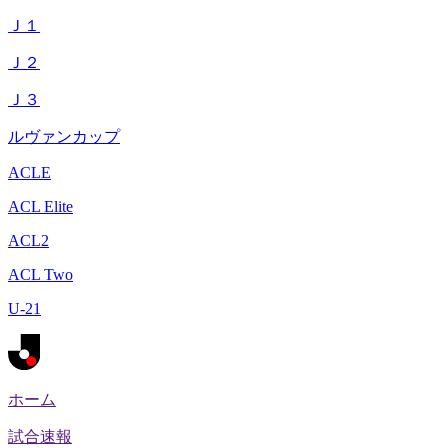
Ｊ１
Ｊ２
Ｊ３
ルヴァンカップ
ACLE
ACL Elite
ACL2
ACL Two
U-21
ホーム
試合速報