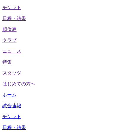
チケット
日程・結果
順位表
クラブ
ニュース
特集
スタッツ
はじめての方へ
ホーム
試合速報
チケット
日程・結果