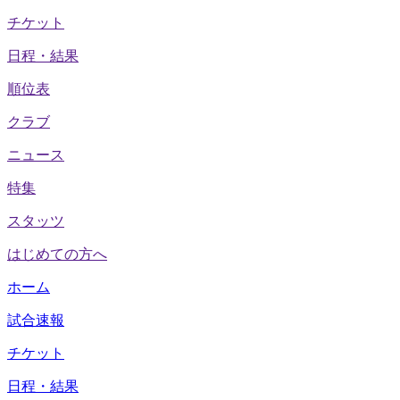
チケット
日程・結果
順位表
クラブ
ニュース
特集
スタッツ
はじめての方へ
ホーム
試合速報
チケット
日程・結果