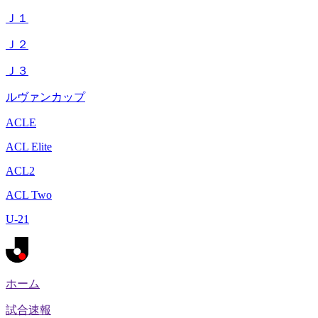
Ｊ１
Ｊ２
Ｊ３
ルヴァンカップ
ACLE
ACL Elite
ACL2
ACL Two
U-21
ホーム
試合速報