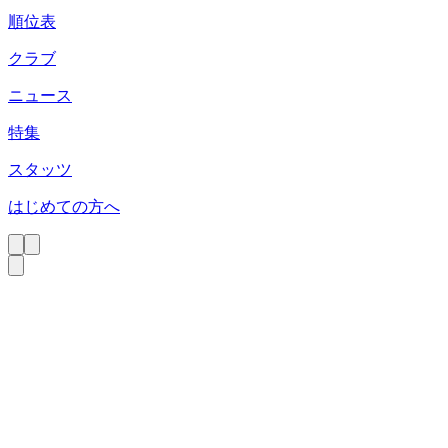
順位表
クラブ
ニュース
特集
スタッツ
はじめての方へ