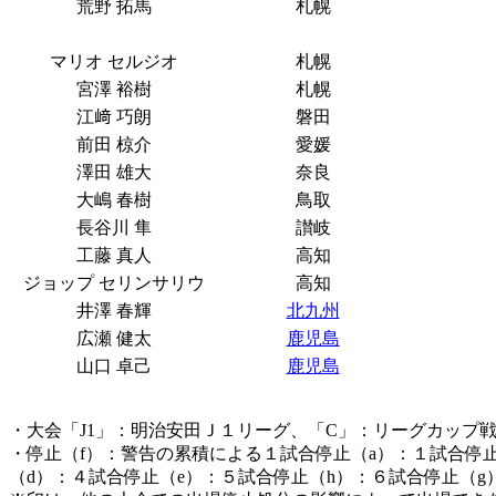
荒野 拓馬
札幌
マリオ セルジオ
札幌
宮澤 裕樹
札幌
江﨑 巧朗
磐田
前田 椋介
愛媛
澤田 雄大
奈良
大嶋 春樹
鳥取
長谷川 隼
讃岐
工藤 真人
高知
ジョップ セリンサリウ
高知
井澤 春輝
北九州
広瀬 健太
鹿児島
山口 卓己
鹿児島
・大会「J1」：明治安田Ｊ１リーグ、「C」：リーグカップ戦
・停止（f）：警告の累積による１試合停止（a）：１試合停
（d）：４試合停止（e）：５試合停止（h）：６試合停止（g