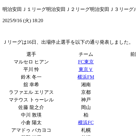
明治安田Ｊ１リーグ
明治安田Ｊ２リーグ
明治安田Ｊ３リーグ
2025/9/16 (火) 18:20
Ｊリーグは16日、出場停止選手を以下の通り発表しました。
選手
チーム
前
マルセロ ヒアン
FC東京
平川 怜
東京Ｖ
鈴木 冬一
横浜FM
舘 幸希
湘南
ラファエル エリアス
京都
マテウス トゥーレル
神戸
佐藤 龍之介
岡山
中川 敦瑛
柏
小倉 陽太
横浜FC
アマドゥ バカヨコ
札幌