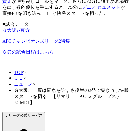
貴史
が勝ち越しゴールをマーク。さらに73分に相手が退場者
を出し数的優位を手にすると、75分に
デニス ヒュメット
が
直接FKを叩き込み、3-1と快勝スタートを切った。
■試合データ
Ｇ大阪vs東方
AFCチャンピオンズリーグ2特集
次節の試合日程はこちら
TOP
>
Ｊ１
>
ニュース
>
Ｇ大阪、一度は同点を許すも後半の2発で突き放し快勝
スタートを切る！【サマリー：ACL2 グループステー
ジ MD1】
Ｊリーグ公式サービス