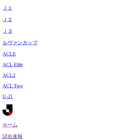
Ｊ１
Ｊ２
Ｊ３
ルヴァンカップ
ACLE
ACL Elite
ACL2
ACL Two
U-21
ホーム
試合速報