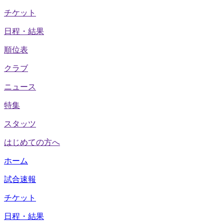
チケット
日程・結果
順位表
クラブ
ニュース
特集
スタッツ
はじめての方へ
ホーム
試合速報
チケット
日程・結果