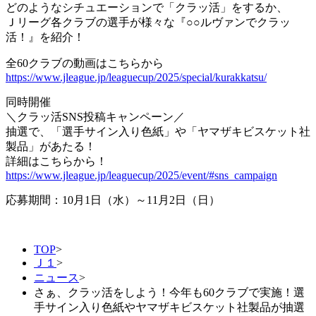
どのようなシチュエーションで「クラッ活」をするか、
Ｊリーグ各クラブの選手が様々な『○○ルヴァンでクラッ
活！』を紹介！
全60クラブの動画はこちらから
https://www.jleague.jp/leaguecup/2025/special/kurakkatsu/
同時開催
＼クラッ活SNS投稿キャンペーン／
抽選で、「選手サイン入り色紙」や「ヤマザキビスケット社
製品」があたる！
詳細はこちらから！
https://www.jleague.jp/leaguecup/2025/event/#sns_campaign
応募期間：10月1日（水）～11月2日（日）
TOP
>
Ｊ１
>
ニュース
>
さぁ、クラッ活をしよう！今年も60クラブで実施！選
手サイン入り色紙やヤマザキビスケット社製品が抽選