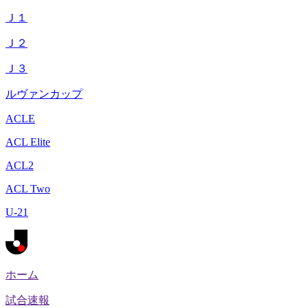
Ｊ１
Ｊ２
Ｊ３
ルヴァンカップ
ACLE
ACL Elite
ACL2
ACL Two
U-21
ホーム
試合速報