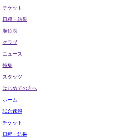
チケット
日程・結果
順位表
クラブ
ニュース
特集
スタッツ
はじめての方へ
ホーム
試合速報
チケット
日程・結果