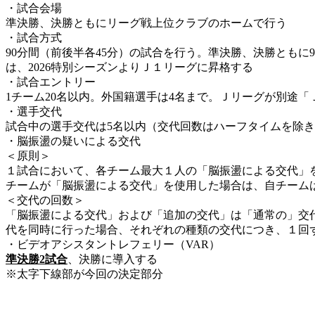
・試合会場
準決勝、決勝ともにリーグ戦上位クラブのホームで行う
・試合方式
90分間（前後半各45分）の試合を行う。準決勝、決勝とも
は、2026特別シーズンよりＪ１リーグに昇格する
・試合エントリー
1チーム20名以内。外国籍選手は4名まで。Ｊリーグが別途
・選手交代
試合中の選手交代は5名以内（交代回数はハーフタイムを除き
・脳振盪の疑いによる交代
＜原則＞
１試合において、各チーム最大１人の「脳振盪による交代」
チームが「脳振盪による交代」を使用した場合は、自チームは
＜交代の回数＞
「脳振盪による交代」および「追加の交代」は「通常の」交
代を同時に行った場合、それぞれの種類の交代につき、１回
・ビデオアシスタントレフェリー（VAR）
準決勝2試合
、決勝に導入する
※太字下線部が今回の決定部分