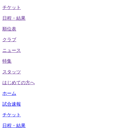
チケット
日程・結果
順位表
クラブ
ニュース
特集
スタッツ
はじめての方へ
ホーム
試合速報
チケット
日程・結果