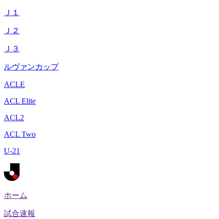
Ｊ１
Ｊ２
Ｊ３
ルヴァンカップ
ACLE
ACL Elite
ACL2
ACL Two
U-21
ホーム
試合速報