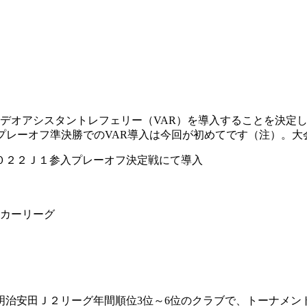
ビデオアシスタントレフェリー（VAR）を導入することを決定
プレーオフ準決勝でのVAR導入は今回が初めてです（注）。
０２２Ｊ１参入プレーオフ決定戦にて導入
ッカーリーグ
安田Ｊ２リーグ年間順位3位～6位のクラブで、トーナメントを行