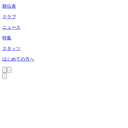
順位表
クラブ
ニュース
特集
スタッツ
はじめての方へ