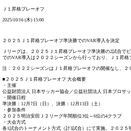
Ｊ１昇格プレーオフ
2025/10/16 (木) 15:00
２０２５Ｊ１昇格プレーオフ準決勝でのVAR導入を決定
Ｊリーグは、２０２５Ｊ１昇格プレーオフ準決勝の2試合で
でのVAR導入は２０２２シーズンから行っており、Ｊ１昇格
注：２０２２シーズンはＪ１昇格プレーオフの開催なし、２
■２０２５Ｊ１昇格プレーオフ 大会概要
・主催
公益財団法人 日本サッカー協会／公益社団法人 日本プロサ
・開催日程
準決勝：12月7日（日）、決勝：12月13日（土）
・参加条件
２０２５明治安田Ｊ２リーグ年間順位3位～6位の4クラブ
・大会方式
各1試合のトーナメント方式（計3試合）にて実施。２０２５明治