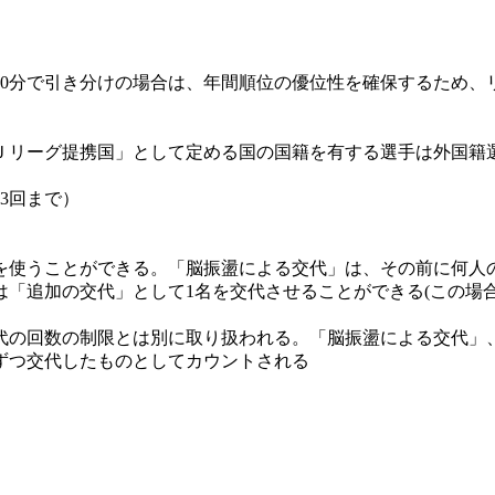
に90分で引き分けの場合は、年間順位の優位性を確保するため
「Ｊリーグ提携国」として定める国の国籍を有する選手は外国籍
3回まで）
を使うことができる。「脳振盪による交代」は、その前に何人
「追加の交代」として1名を交代させることができる(この場
代の回数の制限とは別に取り扱われる。「脳振盪による交代」
ずつ交代したものとしてカウントされる