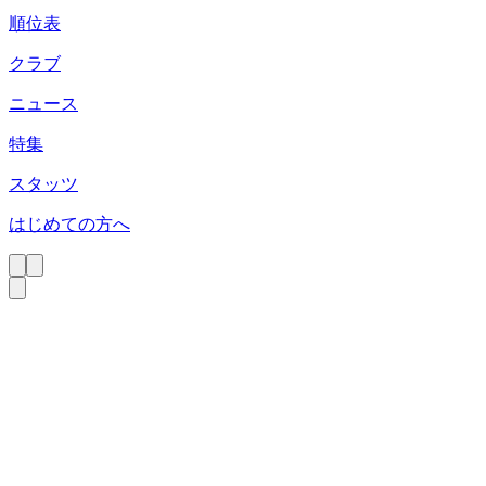
順位表
クラブ
ニュース
特集
スタッツ
はじめての方へ