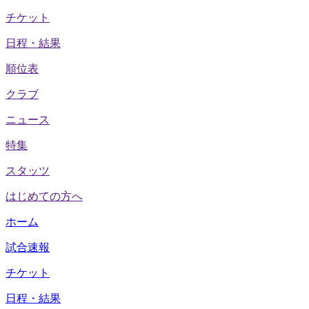
チケット
日程・結果
順位表
クラブ
ニュース
特集
スタッツ
はじめての方へ
ホーム
試合速報
チケット
日程・結果