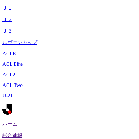
Ｊ１
Ｊ２
Ｊ３
ルヴァンカップ
ACLE
ACL Elite
ACL2
ACL Two
U-21
ホーム
試合速報