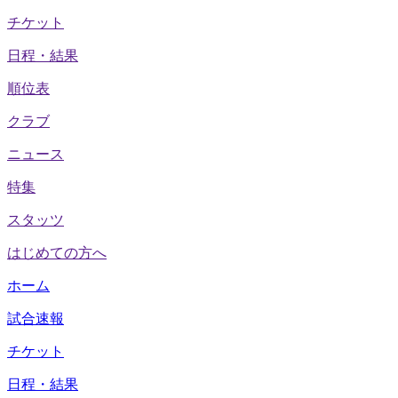
チケット
日程・結果
順位表
クラブ
ニュース
特集
スタッツ
はじめての方へ
ホーム
試合速報
チケット
日程・結果