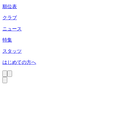
順位表
クラブ
ニュース
特集
スタッツ
はじめての方へ