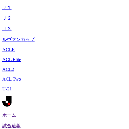
Ｊ１
Ｊ２
Ｊ３
ルヴァンカップ
ACLE
ACL Elite
ACL2
ACL Two
U-21
ホーム
試合速報