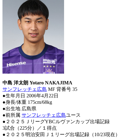
中島 洋太朗 Yotaro NAKAJIMA
サンフレッチェ広島
MF 背番号 35
●生年月日 2006年4月22日
●身長/体重 175cm/68kg
●出生地 広島県
●前所属
サンフレッチェ広島
ユース
●２０２５ＪリーグYBCルヴァンカップ出場記録
3試合（225分）／１得点
●２０２５明治安田Ｊ１リーグ出場記録（10/23現在）